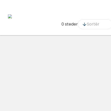
0 steder
Sortér