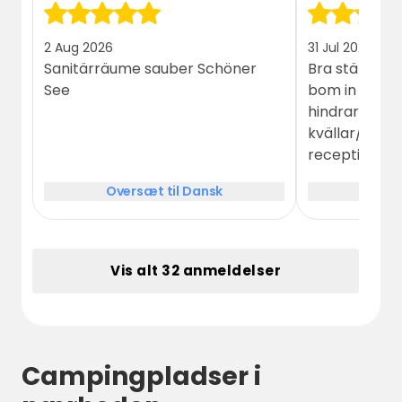
2 Aug 2026
31 Jul 2026
Sanitärräume sauber Schöner
Bra ställe. H
See
bom in till 
hindrar onöd
kvällar/dagar
receptionen med k
där man töm
Oversæt til Dansk
Over
latrin och va
behövts bredd
blockera väge
Annars mycke
Vis alt 32 anmeldelser
Campingpladser i