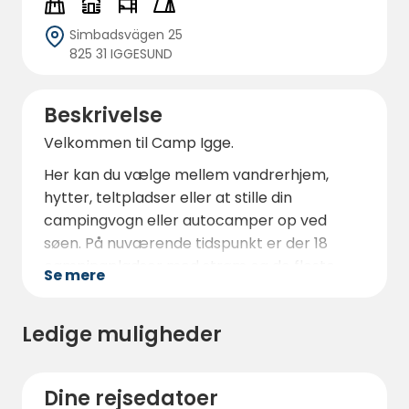
Simbadsvägen 25
825 31 IGGESUND
Beskrivelse
Velkommen til Camp Igge.
Her kan du vælge mellem vandrerhjem,
hytter, teltpladser eller at stille din
campingvogn eller autocamper op ved
søen. På nuværende tidspunkt er der 18
campingpladser med strøm og de fleste
Se mere
uden strøm. Vi har også masser af
teltpladser til dem, der foretrækker at
Ledige muligheder
campere. WiFi er gratis og tilgængeligt på
nogle pladser.
Vi ligger langs en dejlig strand, og du kan
Dine rejsedatoer