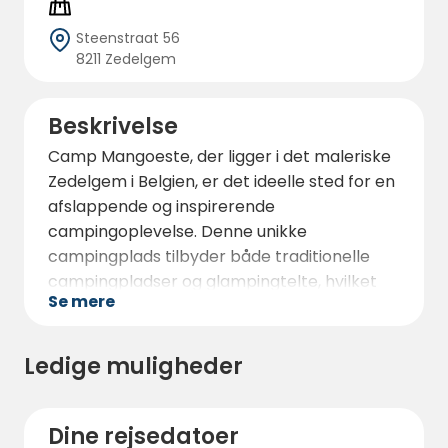
Steenstraat 56
8211 Zedelgem
Beskrivelse
Camp Mangoeste, der ligger i det maleriske
Zedelgem i Belgien, er det ideelle sted for en
afslappende og inspirerende
campingoplevelse. Denne unikke
campingplads tilbyder både traditionelle
campingpladser og glampingtelte, hvilket
Se mere
gør den til et perfekt valg for alle typer
besøgende. Her kan du nyde den smukke
udsigt over den frodige have og gøre brug af
Ledige muligheder
faciliteter som en hyggelig terrasse og en
velassorteret bar.
Dine rejsedatoer
For at gøre dit ophold endnu mere