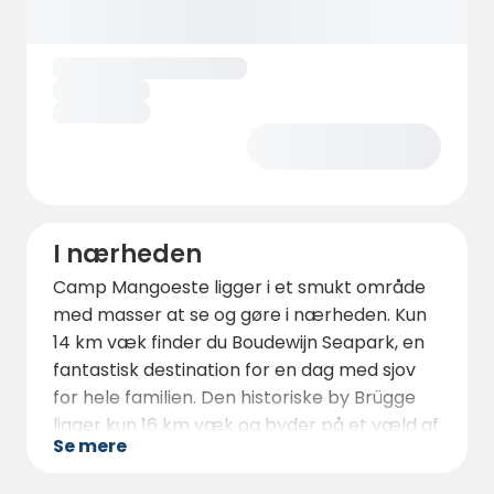
fordybelse, og får, høns og hunden Ella er en
del af hverdagen på campingpladsen. Oplev
en uforglemmelig tid og lev i takt med
naturens og årstidernes rytme.
I nærheden
Camp Mangoeste ligger i et smukt område
med masser at se og gøre i nærheden. Kun
14 km væk finder du Boudewijn Seapark, en
fantastisk destination for en dag med sjov
for hele familien. Den historiske by Brügge
ligger kun 16 km væk og byder på et væld af
Se mere
kultur, historie og kulinariske lækkerier. For
dem, der gerne vil shoppe eller nyde