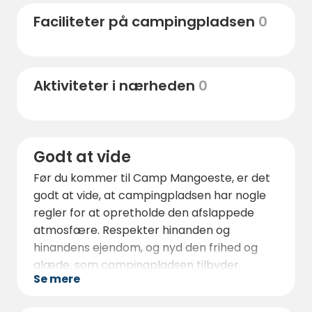
nattelivet, ligger Oostende kun 20 km væk.
Faciliteter på campingpladsen
0
Der er også masser af naturskønne
cykelruter i området, f.eks. Green 62-ruten,
som fører dig gennem de smukkeste dele af
Aktiviteter i nærheden
0
det flamske landskab. Lokale restauranter,
barer og butikker er også inden for
rækkevidde, så du kan nyde det lokale
køkken og de lokale specialiteter.
Godt at vide
Før du kommer til Camp Mangoeste, er det
godt at vide, at campingpladsen har nogle
regler for at opretholde den afslappede
atmosfære. Respekter hinanden og
hinandens ejendom, og nyd den frihed og
glæde, som campingpladsen tilbyder.
Se mere
Lejrbål er kun tilladt i weekenden, og det
samme gælder ristning af skumfiduser og