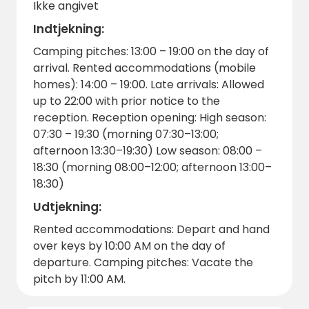
swimmingpoolen og de udendørs faciliteter
Ikke angivet
en central del af dagligdagen, hvilket skaber
Indtjekning:
et afslappet og socialt miljø.
Camping pitches: 13:00 – 19:00 on the day of
Klimaet i regionen er generelt behageligt
arrival. Rented accommodations (mobile
om foråret og sommeren, hvilket gør det
homes): 14:00 – 19:00. Late arrivals: Allowed
perfekt til udendørs aktiviteter. Det kan
up to 22:00 with prior notice to the
være nyttigt at have en bil, så man kan
reception. Reception opening: High season:
udforske nærliggende landsbyer,
07:30 – 19:30 (morning 07:30–13:00;
restauranter, butikker og turiststeder i sit
afternoon 13:30–19:30) Low season: 08:00 –
eget tempo.
18:30 (morning 08:00–12:00; afternoon 13:00–
18:30)
Hvis du drømmer om en naturfokuseret
campingferie i Dordogne med adgang til
Udtjekning:
floden, familievenlige faciliteter og
Rented accommodations: Depart and hand
komfortable autocamperpladser eller
over keys by 10:00 AM on the day of
hytter, tilbyder Camping du Pont de Vicq de
departure. Camping pitches: Vacate the
perfekte rammer. Sikr dig din plads, og
pitch by 11:00 AM.
begynd at planlægge din flugt til hjertet af