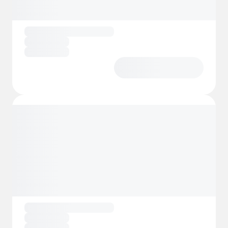
legepladsen
, mens
snackbaren
er et
praktisk sted at nyde lette måltider og
drikkevarer i en afslappet atmosfære.
Den generelle stemning er varm og venlig,
hvilket gør det nemt at slappe af og nyde de
enkle glæder. Hvis du leder efter en
campingplads i Dordogne med adgang til
floden, autocamperpladser og komfortable
hytter eller mobilhomes, har denne
charmerende plads alt, hvad du behøver for
at få et foryngende ophold.