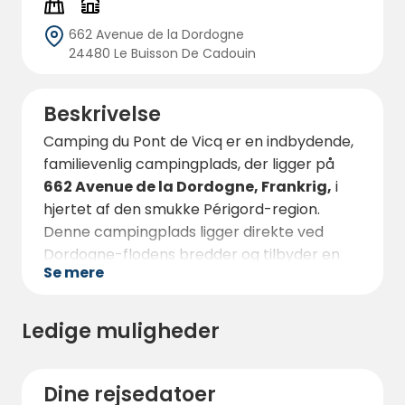
662 Avenue de la Dordogne
24480 Le Buisson De Cadouin
Beskrivelse
Camping du Pont de Vicq er en indbydende,
familievenlig campingplads, der ligger på
662 Avenue de la Dordogne, Frankrig,
i
hjertet af den smukke Périgord-region.
Denne campingplads ligger direkte ved
Dordogne-flodens bredder og tilbyder en
Se mere
ideel ramme for en fredelig ferie omgivet af
natur. Uanset om du rejser med telt,
campingvogn eller autocamper eller
Ledige muligheder
foretrækker komforten i et fuldt udstyret
mobilhome, kan du finde indkvartering, der
passer til dine behov.
Dine rejsedatoer