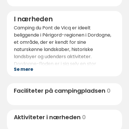
I nærheden
Camping du Pont de Vicq er ideelt
beliggende i Périgord-regionen i Dordogne,
et område, der er kendt for sine
naturskønne landskaber, historiske
landsbyer og udendørs aktiviteter.
Dordogne-floden er i sig selv en stor
Se mere
attraktion, der giver mulighed for at
svømme, sejle i kano, fiske og gå ture langs
floden lige fra campingpladsen.
Faciliteter på campingpladsen
0
Det omkringliggende landskab indbyder til
at udforske maleriske landsbyer, lokale
markeder og traditionelle restauranter, der
Aktiviteter i nærheden
0
serverer regionale specialiteter. Inden for en
kort køretur finder du butikker, bagerier,