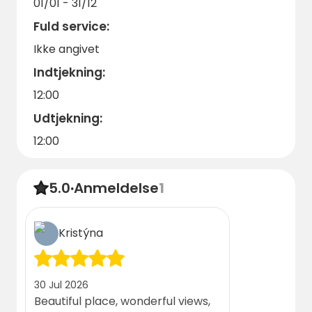
Book dit ophold på Claus Resch
01/01 - 31/12
Campingplatz, og få en uforglemmelig tid i
Fuld service:
det smukke sydlige Steiermark.
Ikke angivet
Vi ser frem til dit besøg!
Indtjekning:
12:00
Udtjekning:
12:00
5.0
·
Anmeldelse
1
Kristýna
30 Jul 2026
Beautiful place, wonderful views,