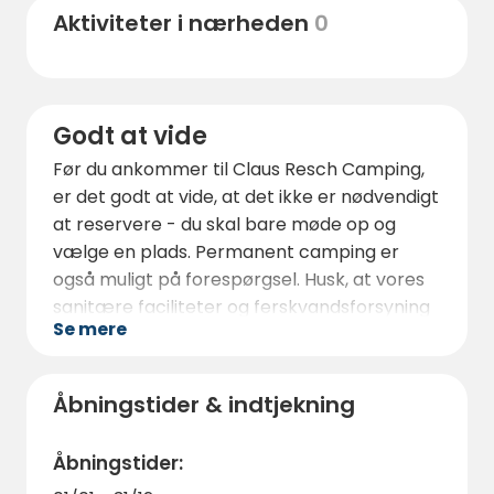
Aktiviteter i nærheden
0
og byder på en unik vandreoplevelse.
Et andet must er den sydsteirske vinrute,
som kun ligger 3 km væk, og som indbyder
til lange vandreture og afslappede gåture
Godt at vide
gennem det smukke vinland.
Før du ankommer til Claus Resch Camping,
er det godt at vide, at det ikke er nødvendigt
at reservere - du skal bare møde op og
vælge en plads. Permanent camping er
også muligt på forespørgsel. Husk, at vores
sanitære faciliteter og ferskvandsforsyning
Se mere
giver dig al den komfort, du har brug for.
På dage med dårligt vejr er der mange
indendørs aktiviteter i regionen, fra
Åbningstider & indtjekning
vinsmagninger og kulinariske oplevelser til
museer og wellness-programmer.
Åbningstider: