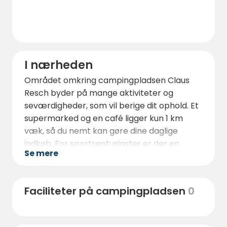
I nærheden
Området omkring campingpladsen Claus
Resch byder på mange aktiviteter og
seværdigheder, som vil berige dit ophold. Et
supermarked og en café ligger kun 1 km
væk, så du nemt kan gøre dine daglige
indkøb. For sportsentusiaster er der en
Se mere
udendørs pool og tennisbaner kun 3 km
væk.
Et absolut højdepunkt er Heiligengeist-
Faciliteter på campingpladsen
0
kløften, som ligger kun 2 km fra
campingpladsen. Denne vilde og romantiske
kløft ender lige ved den slovenske grænse