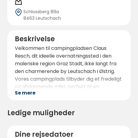
Schlossberg 89a
8463 Leutschach
Beskrivelse
Velkommen til campingpladsen Claus
Resch, dit ideelle overnatningssted i den
maleriske region Graz Stadt, ikke langt fra
den charmerende by Leutschach i Østrig.
Vores campingplads tilbyder dig et fredeligt
og afslappende miljø, perfekt til en
Se mere
uforglemmelig ferie i naturen.
Vores rummelige campingplads tilbyder
Ledige muligheder
generøse pladser til autocampere og telte,
omgivet af det smukke landskab i det
sydlige Steiermark.
Dine rejsedatoer