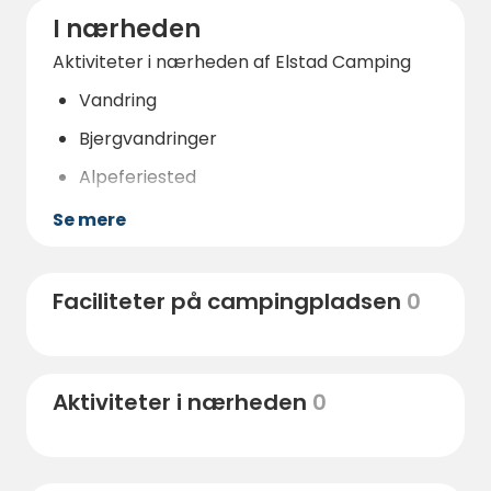
I nærheden
Aktiviteter i nærheden af ​​Elstad Camping
Vandring
Bjergvandringer
Alpeferiested
Naturreservat
Se mere
Vandland
Galleri
Faciliteter på campingpladsen
0
Restaurant
Bar
Aktiviteter i nærheden
0
Cykeludlejning
Ridning