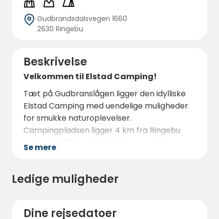
Gudbrandsdalsvegen 1660
2630 Ringebu
Beskrivelse
Velkommen til Elstad Camping!
Tæt på Gudbranslågen ligger den idylliske
Elstad Camping med uendelige muligheder
for smukke naturoplevelser.
Campingpladsen ligger 4 km fra Ringebu
centrum, 50 km fra Lillehamer og 2 timers
Se mere
kørsel til Jotunheimen. En af Norges
smukkeste nationalparker, hvor du finder
Ledige muligheder
Norges højeste bjerg, Galdhøpiggen.
Dine rejsedatoer