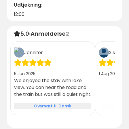
Udtjekning:
12:00
5.0
·
Anmeldelse
2
Jennifer
X.schatt
5 Jun 2025
1 Aug 2026
We enjoyed the stay with lake
view. You can hear the road and
the train but was still a quiet night.
Oversæt til Dansk
Over