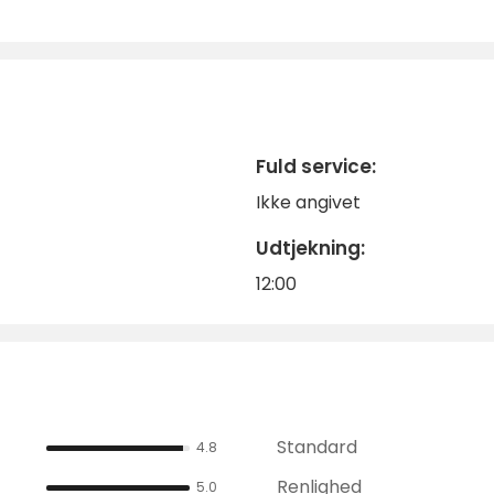
Fuld service:
Ikke angivet
Udtjekning:
12:00
Standard
4.8
Renlighed
5.0