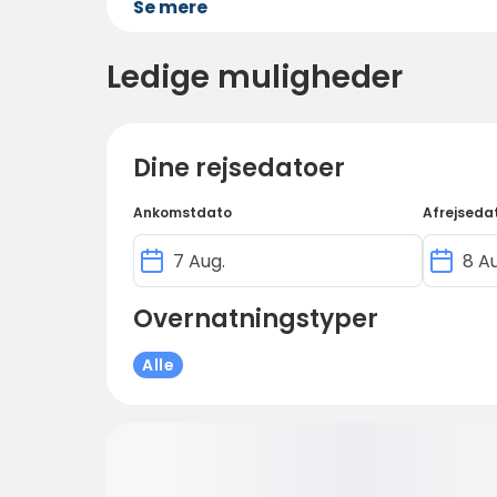
Se mere
Ledige muligheder
Dine rejsedatoer
Ankomstdato
Afrejseda
Overnatningstyper
Alle