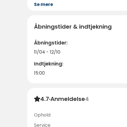
Se mere
Åbningstider & indtjekning
Åbningstider:
11/04 - 12/10
Indtjekning:
15:00
4.7
·
Anmeldelse
4
Ophold
Service