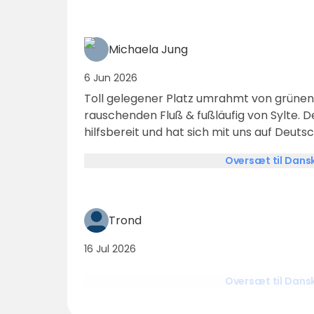
Michaela Jung
6 Jun 2026
Toll gelegener Platz umrahmt von grünen
rauschenden Fluß & fußläufig von Sylte. 
hilfsbereit und hat sich mit uns auf Deut
dafür 😉! Die Sanitär-Anlagen sind nicht 
Oversæt til Dans
mich einer vorigen Bewertung an: man ren
nicht alle paar Jahre das Bad), aber saub
waren mit unserm WoMo da & haben uns 
Trond
16 Jul 2026
Oversæt til Dans