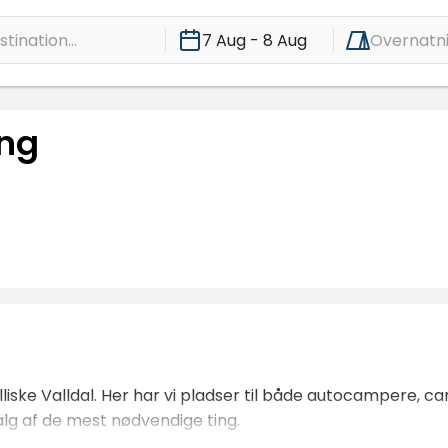
tination...
7 Aug - 8 Aug
Overnatn
ng
lliske Valldal. Her har vi pladser til både autocampere, 
valg af de mest nødvendige ting.