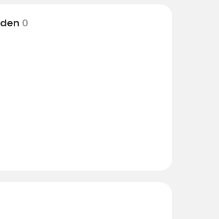
eden
0