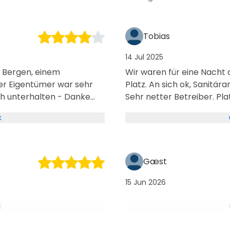
Tobias
14 Jul 2025
 Bergen, einem
Wir waren für eine Nacht
Der Eigentümer war sehr
Platz. An sich ok, Sanitä
sch unterhalten - Danke
Sehr netter Betreiber. Plat
super modern (ich schließe
k
oviert ja zu Hause auch
er & top gepflegt! Wir
rundum wohl gefühlt!
Gæst
15 Jun 2026
k