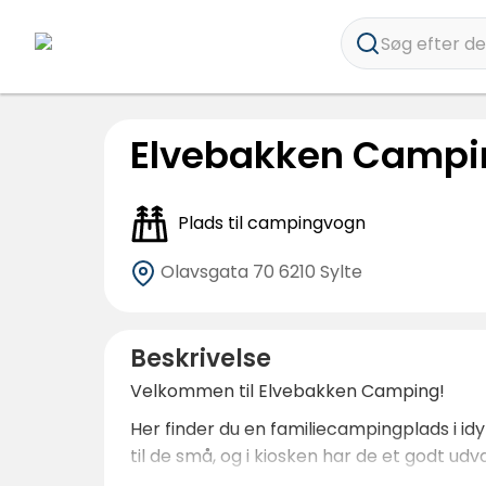
Søg efter des
Elvebakken Campi
Plads til campingvogn
Olavsgata 70
6210 Sylte
Beskrivelse
Velkommen til Elvebakken Camping!
Her finder du en familiecampingplads i idy
til de små, og i kiosken har de et godt ud