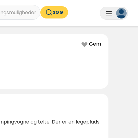
ingsmuligheder
SØG
Gem
campingvogne og telte. Der er en legeplads