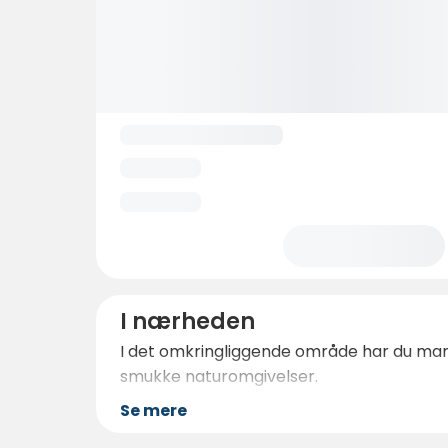
I nærheden
I det omkringliggende område har du mange 
smukke naturomgivelser.
Se mere