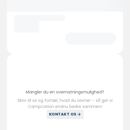
ligger på J. Buiskoolweg, den eneste vej i
Holland med monumental status, hvilket
giver et ekstra charmerende touch til dit
ophold.
Mangler du en overnatningsmulighed?
Skriv til os og fortæl, hvad du savner – så gør vi
Campcation endnu bedre sammen!
KONTAKT OS