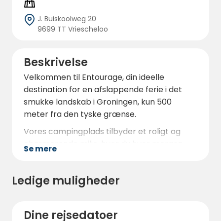
J. Buiskoolweg 20
9699 TT Vriescheloo
Beskrivelse
Velkommen til Entourage, din ideelle
destination for en afslappende ferie i det
smukke landskab i Groningen, kun 500
meter fra den tyske grænse.
Vores campingplads tilbyder et roligt og
charmerende miljø, hvor du hver morgen
Se mere
vågner op til en smuk fuglekoncert og om
aftenen kan nyde solnedgangen over de
Ledige muligheder
store marker.
Entourage har rummelige pladser til telte,
campingvogne og autocampere, der ligger i
Dine rejsedatoer