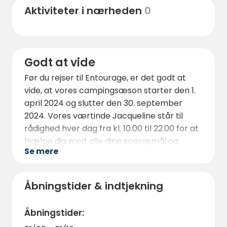
muligheder for at nyde den lokale flora og
Aktiviteter i nærheden
0
fauna. Besøg de nærliggende
naturreservater, tag på fuglekiggeri eller gå
en afslappet tur gennem markerne.
Der er også flere restauranter, barer og
Godt at vide
butikker i nærheden, hvor man kan nyde
Før du rejser til Entourage, er det godt at
lokale specialiteter og hyggeligt samvær.
vide, at vores campingsæson starter den 1.
april 2024 og slutter den 30. september
2024. Vores værtinde Jacqueline står til
rådighed hver dag fra kl. 10.00 til 22.00 for at
hjælpe dig med alle dine spørgsmål og
Se mere
ønsker.
Ankomsttidspunktet er fra kl. 15.00, men
dette kan justeres efter fælles aftale.
Åbningstider & indtjekning
Vi anbefaler, at du booker dit ophold på
Åbningstider:
forhånd for at undgå skuffelser, især i