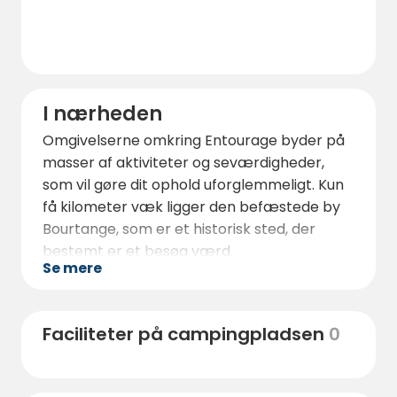
I nærheden
Omgivelserne omkring Entourage byder på
masser af aktiviteter og seværdigheder,
som vil gøre dit ophold uforglemmeligt. Kun
få kilometer væk ligger den befæstede by
Bourtange, som er et historisk sted, der
bestemt er et besøg værd.
Se mere
Regionen er rig på vandre- og cykelruter,
der fører dig gennem det varierede og
uopdagede landskab i Østgrönland.
Faciliteter på campingpladsen
0
For elskere af natur og udendørsaktiviteter
byder området også på masser af