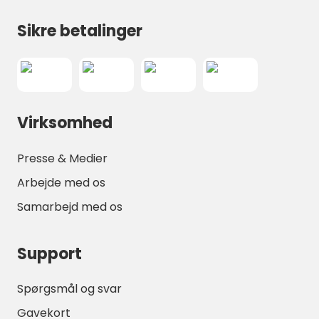
atmosfære.
Sikre betalinger
Familier, der rejser med børn, vil finde
mange muligheder for udendørs leg, mens
voksne kan slappe af i tehaven, deltage i
wellnessaktiviteter eller blot nyde de
fredelige omgivelser.
Virksomhed
Aftenerne er særligt stemningsfulde takket
være de tilgængelige bålsteder og den
Presse & Medier
uhindrede udsigt over det frisiske landskab.
Arbejde med os
Under klar himmel bliver stemningen
Samarbejd med os
vidunderligt rolig og afslappende.
For rejsende, der søger camping i Friesland,
Support
autocamperpladser i det hollandske
landdistrikt eller unikke naturhytter omgivet
af åbent landskab, tilbyder Farsk Britswert
Spørgsmål og svar
et autentisk og inspirerende ophold, der
Gavekort