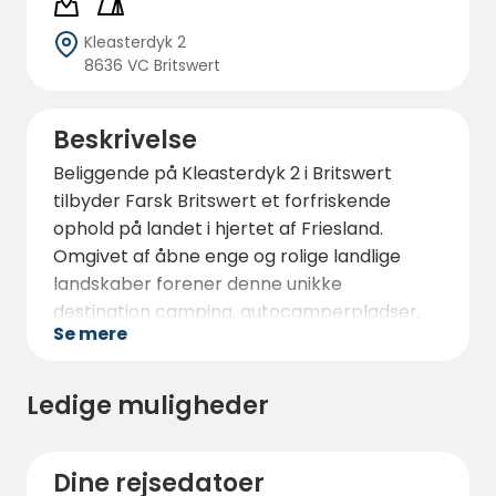
Kleasterdyk 2
8636 VC Britswert
Beskrivelse
Beliggende på Kleasterdyk 2 i Britswert
tilbyder Farsk Britswert et forfriskende
ophold på landet i hjertet af Friesland.
Omgivet af åbne enge og rolige landlige
landskaber forener denne unikke
destination camping, autocamperpladser,
Se mere
naturindkvartering, wellness og fællesskab
på ét inspirerende sted.
Ledige muligheder
Farsk, som betyder “frisk” på frisisk, er mere
end en campingplads. Det er et sted, hvor
gæster kan sænke tempoet, genfinde
Dine rejsedatoer
kontakten med naturen og opleve den