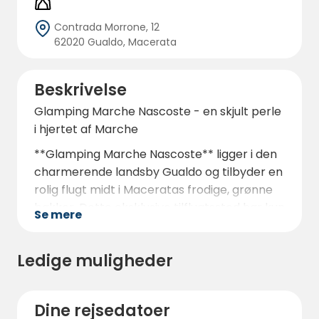
Contrada Morrone, 12
62020 Gualdo, Macerata
Beskrivelse
Glamping Marche Nascoste - en skjult perle
i hjertet af Marche
**Glamping Marche Nascoste** ligger i den
charmerende landsby Gualdo og tilbyder en
rolig flugt midt i Maceratas frodige, grønne
bakker. Dette eksklusive tilflugtssted har kun
Se mere
tre elegant indrettede telte, der sikrer
privatlivets fred og en personlig oplevelse
Ledige muligheder
for hver gæst. Uanset om du er et par på
udkig efter en romantisk ferie eller en familie
på udkig efter et naturfyldt eventyr, er
Dine rejsedatoer
denne miljøvenlige glampingplads den