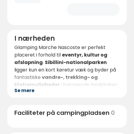
I nærheden
Glamping Marche Nascoste er perfekt
placeret i forhold til
eventyr, kultur og
afslapning
.
Sibillini-nationalparken
ligger kun en kort køretur væk og byder på
fantastiske
vandre-, trekking- og
klatremuligheder
i betagende landskaber.
Se mere
Cykelentusiaster vil elske de naturskønne
cykelstier, der snor sig gennem de bølgende
bakker, fra bjergene til kysten.
Faciliteter på campingpladsen
0
For dem, der søger
autentiske italienske
oplevelser
, kan de nærliggende landsbyer
prale
af traditionelle restauranter,