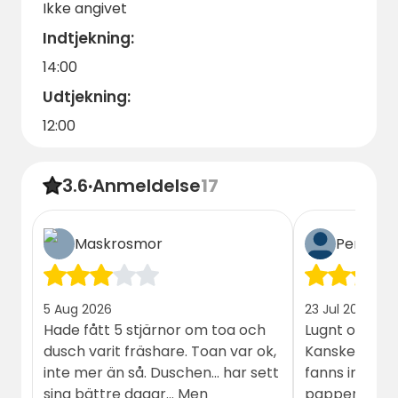
Ikke angivet
Indtjekning:
14:00
Udtjekning:
12:00
3.6
·
Anmeldelse
17
Maskrosmor
Per-Åke
5 Aug 2026
23 Jul 2026
Hade fått 5 stjärnor om toa och
Lugnt o fridful
dusch varit fräshare. Toan var ok,
Kanske en til
inte mer än så. Duschen... har sett
fanns inget t
sina bättre dagar... Men
pappershandd