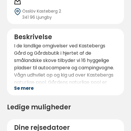
Össlöv Kasteberg 2
341 96 Ljungby
Beskrivelse
I de landlige omgivelser ved Kastebergs
Gård og Gårdsbutik i hjertet af de
smålandske skove tilbyder vi 16 hyggelige
pladser til autocampere og campingvogne.
Vågn udhvilet op og kig ud over Kastebergs
naturlige pool. Gårdens naturlige pool er
Se mere
fyldt med vand fra skoven, undergrunden og
himlen. Et dejligt sted, hvor du kan nyde
hverdagen på en svensk gård. Lugt til det
Ledige muligheder
nyslåede hø, gå gennem fårefolden og leg
med gederne.
Dine rejsedatoer
På Kastebergs Gård har gæsterne adgang