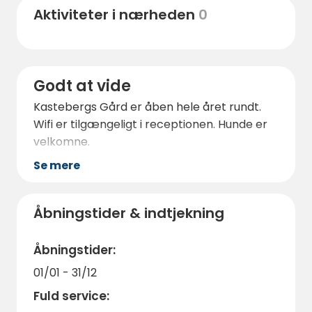
velegnet til fuglekiggeri og har fine
Aktiviteter i nærheden
0
vandrestier med gode muligheder for at se
dyrelivet.
Godt at vide
Kastebergs Gård er åben hele året rundt.
Wifi er tilgængeligt i receptionen. Hunde er
velkomne.
Se mere
Åbningstider & indtjekning
Åbningstider:
01/01 - 31/12
Fuld service: