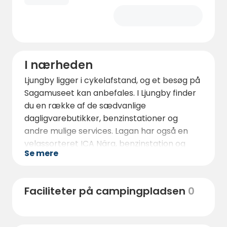
I nærheden
Ljungby ligger i cykelafstand, og et besøg på
Sagamuseet kan anbefales. I Ljungby finder
du en række af de sædvanlige
dagligvarebutikker, benzinstationer og
andre mulige services. Lagan har også en
velassorteret ICA Nära, benzinstation og
Se mere
WiMA Fritid med værkstedsservice for
autocampere og campingvogne.
Gårdbutikken har masser af lokalt
Faciliteter på campingpladsen
0
producerede varer, som du kan nyde.
Området omkring Kastebergs Gård er også