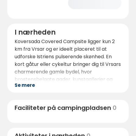
I nærheden
Koversada Covered Campsite ligger kun 2
km fra Vrsar og er ideelt placeret til at
udforske Istriens pulserende skønhed. En
kort gåtur eller cykeltur bringer dig til Vrsars
charmerende gamle bydel, hvor
brostensbelagte gader, kunstgallerier og
Se mere
hyggelige caféer venter. Fra Vrsars marina
kan du også tage på bådture til Lim-bugten
eller de nærliggende øer.
Faciliteter på campingpladsen
0
Den nærliggende Lim-kanal er en
naturperle, der er kendt for sine dramatiske
klipper og friske østers - perfekt til en
Aktiviteter i nærheden
0
dagstur eller en naturskøn cykeltur. Hvis du