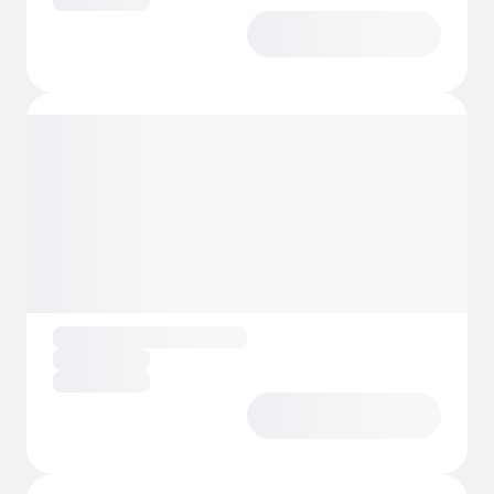
Det er den perfekte destination for dem, der
elsker naturen, men ikke vil gå på
kompromis med komfort eller
bekvemmelighed.