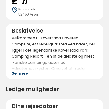
Koversada
52450 Vrsar
Beskrivelse
Velkommen til Koversada Covered
Campsite, et fredeligt fristed ved havet, der
ligger i det legendariske Koversada Park
Camping Resort - en af de ældste og mest
ikoniske campingpladser på
Adriaterhavskysten. Omgivet af frodig
Se mere
middelhavsgrønt og kysset af
Adriaterhavets krystalklare vand er denne
store campingplads perfekt til dem, der
Ledige muligheder
søger en harmonisk blanding af natur,
komfort og frihed.
Dine rejsedatoer
Koversada Covered strækker sig over et