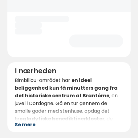
stopover,
lover L'aire de Bimbillou en
autentisk pause i en af de smukkeste
landsbyer i Périgord
.
I nærheden
Bimbillou-området har
en ideel
beliggenhed kun få minutters gang fra
det historiske centrum af Brantôme
, en
juvel i Dordogne. Gå en tur gennem de
smalle gader med stenhuse, opdag det
troglodytiske benediktinerkloster
, de
Se mere
fredelige haver
og de
livlige lokale
markeder
. Typiske restauranter, caféer