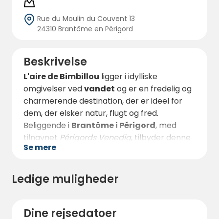
Rue du Moulin du Couvent 13
24310 Brantôme en Périgord
Beskrivelse
L'aire de Bimbillou
ligger i idylliske
omgivelser ved
vandet
og er en fredelig og
charmerende destination, der er ideel for
dem, der elsker natur, flugt og fred.
Beliggende i
Brantôme i Périgord
, med
tilnavnet
Périgords Venedig
, tilbyder denne
Se mere
autocamperpark en enkel, men unik
oplevelse, tæt på naturen og vandet.
Ledige muligheder
Der er
masser af
enkelt- og
dobbeltpladser, som er designet til at
rumme par, familier og vennegrupper.
Dine rejsedatoer
Området er
uden elektricitet
, hvilket er