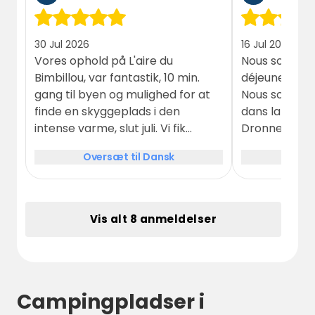
30 Jul 2026
16 Jul 2026
Vores ophold på L'aire du
Nous sommes 
Bimbillou, var fantastik, 10 min.
déjeuner, lieu tranquille et arboré.
gang til byen og mulighed for at
Nous sommes 
finde en skyggeplads i den
dans la plag
intense varme, slut juli. Vi fik
Dronne, puis v
opholdet forlænget, ved at gå til
est tout prè
Oversæt til Dansk
Over
personalet og besøgte museet,
soir nous avo
som havde en spændende
Troquet. Soiré
historie
raisonnable.
Vis alt 8 anmeldelser
Campingpladser i