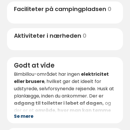
med terrasser og håndværksbutikker ligger
Faciliteter på campingpladsen
0
mindre end
10 minutters gang
væk.
For de mere aktive byder det
omkringliggende område
på kanosejlads
Aktiviteter i nærheden
0
på Dronne
,
vandrestier
i skoven og
svømning
i de nærliggende
naturreservater
. Kulturelskere kan også
besøge de mange slotte og maleriske
Godt at vide
landsbyer i Périgord Vert, som alle ligger
mindre end
30 minutter
væk
i bil.
Bimbillou-området har ingen
elektricitet
eller brusere
, hvilket gør det ideelt for
udstyrede, selvforsynende rejsende. Husk at
planlægge, inden du ankommer. Der er
adgang til toiletter i løbet af dagen,
og
der er et
område, hvor man kan tømme
Se mere
sin campingvogn
.
Pladsen er
rolig, velholdt
og