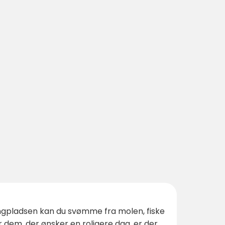
ingpladsen kan du svømme fra molen, fiske
or dem, der ønsker en roligere dag, er der