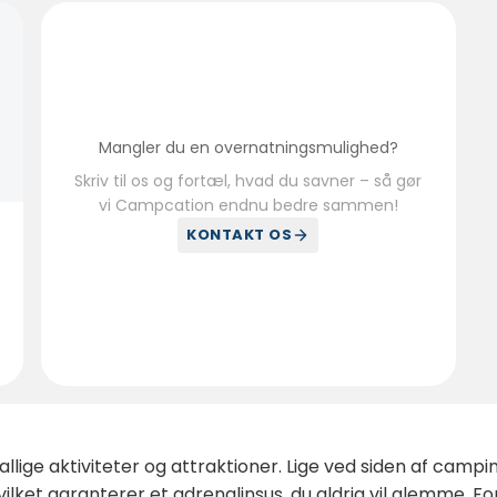
Mangler du en overnatningsmulighed?
Skriv til os og fortæl, hvad du savner – så gør
vi Campcation endnu bedre sammen!
KONTAKT OS
ge aktiviteter og attraktioner. Lige ved siden af ​​camp
vilket garanterer et adrenalinsus, du aldrig vil glemme. F