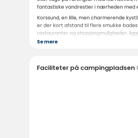
fantastiske vandrestier i nærheden med en
Korssund, en lille, men charmerende kystb
er der kort afstand til flere smukke bad
restauranter og shoppingmuligheder, ligger
Se mere
Faciliteter på campingpladsen