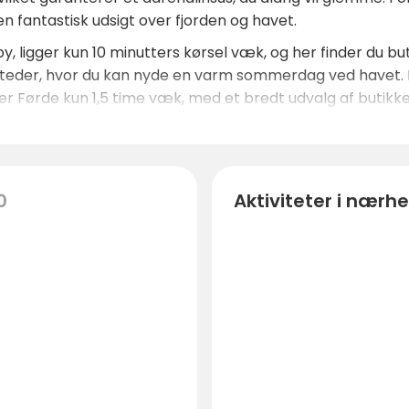
 fantastisk udsigt over fjorden og havet.
y, ligger kun 10 minutters kørsel væk, og her finder du b
esteder, hvor du kan nyde en varm sommerdag ved havet. H
 Førde kun 1,5 time væk, med et bredt udvalg af butikker,
0
Aktiviteter i nærh