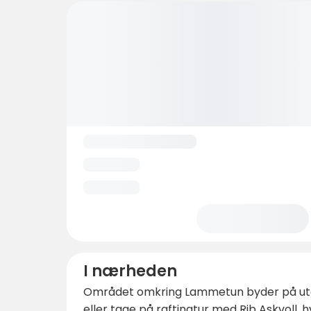
I nærheden
Området omkring Lammetun byder på utalli
eller tage på raftingtur med Rib Askvoll, h