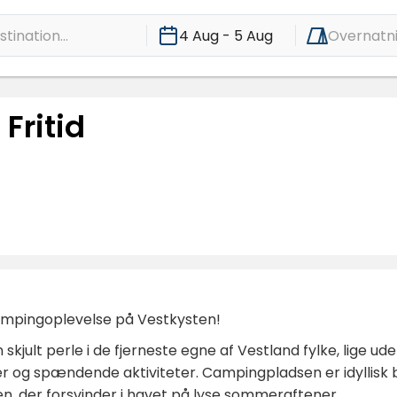
tination...
4 Aug - 5 Aug
Overnatn
Fritid
campingoplevelse på Vestkysten!
kjult perle i de fjerneste egne af Vestland fylke, lige ude
ser og spændende aktiviteter. Campingpladsen er idyllis
len, der forsvinder i havet på lyse sommeraftener.