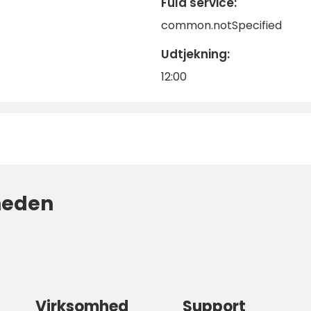
Fuld service:
common.notSpecified
Udtjekning:
12:00
heden
Virksomhed
Support