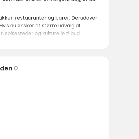
utikker, restauranter og barer. Derudover
vis du ønsker et større udvalg af
 spisesteder og kulturelle tilbud.
eden
0