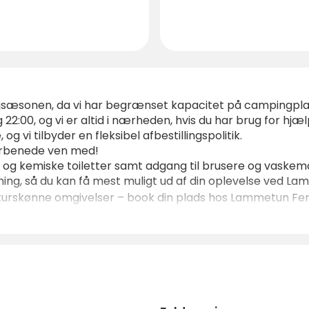
højsæsonen, da vi har begrænset kapacitet på campingpl
 22:00, og vi er altid i nærheden, hvis du har brug for hjæl
og vi tilbyder en fleksibel afbestillingspolitik.
 firbenede ven med!
 og kemiske toiletter samt adgang til brusere og vaskem
jning, så du kan få mest muligt ud af din oplevelse ved L
naturskønne omgivelser – book din plads hos Lammetun Ferie