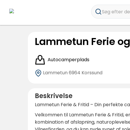
Søg efter des
Lammetun Ferie og 
Autocamperplads
Lammetun
6964 Korssund
Beskrivelse
Lammetun Ferie & Fritid – Din perfekte 
Velkommen til Lammetun Ferie & Fritid, en s
kombination af afslapning, naturoplevel
Vilnesfjorden, og du kan nyde synet af so