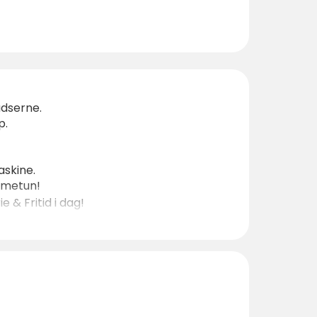
adserne.
p.
askine.
ammetun!
 & Fritid i dag!