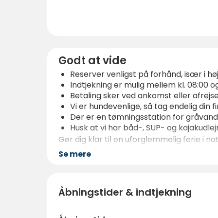
Godt at vide
Reserver venligst på forhånd, især i 
Indtjekning er mulig mellem kl. 08:00 og
Betaling sker ved ankomst eller afrejse, 
Vi er hundevenlige, så tag endelig din
Der er en tømningsstation for gråvand
Husk at vi har båd-, SUP- og kajakudle
Gør dig klar til en uforglemmelig ferie i 
Se mere
Åbningstider & indtjekning