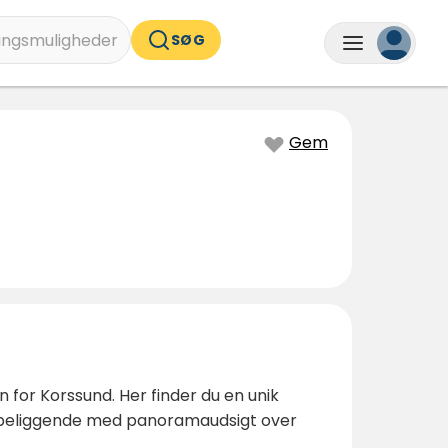
ingsmuligheder
SØG
Gem
n for Korssund. Her finder du en unik
k beliggende med panoramaudsigt over