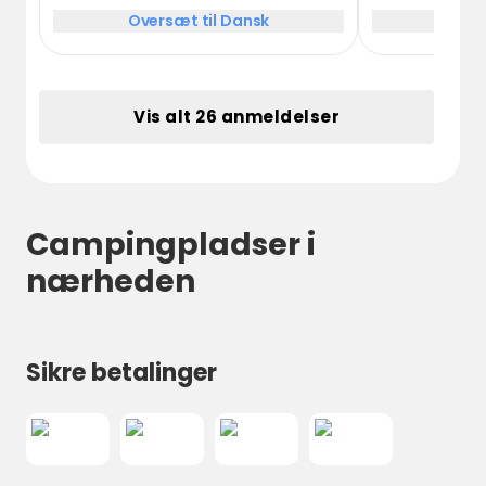
Campingmanden er hyggelig,
Einige Stellpl
Oversæt til Dansk
Over
hjælpsom og imødekommende.
Nähe des Bad
Jeg kommer igen.
allerdings re
etwas zu teu
Standard.
Vis alt 26 anmeldelser
Campingpladser i
nærheden
Sikre betalinger