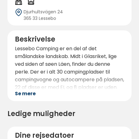
Djurhultsvägen 24
365 33 Lessebo
Beskrivelse
Lessebo Camping er en del af det
smålandske landskab. Midt i Glasriket, lige
ved siden af søen Läen, finder du denne
perle. Der er i alt 30 campingpladser til
campingvogne og autocampere på pladsen,
22 af disse er med EL og 8 pladser er uden.
Se mere
Hvis de ledige pladser her på Campcation er
fuldt bookede, kan vi have nogle til overs ved
drop-in, så kan du nå os her: +4676-824
36
Ledige muligheder
08
Der er også flere teltpladser, hvis du
Dine rejsedatoer
foretrækker det. Campingpladsen er rolig