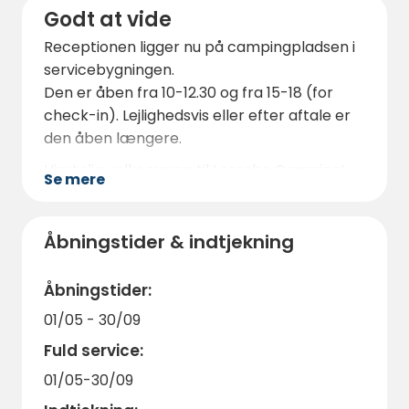
Hvis du kan lide friluftsliv og vildmarksliv, er
Godt at vide
der masser af eventyr at opleve. Åsens
Receptionen ligger nu på campingpladsen i
Nationalpark i Tingsryds og Alvesta
servicebygningen.
kommune, Grönåsens Älg- och
Den er åben fra 10-12.30 og fra 15-18 (for
Lantdjurspark 16,4 kilometer fra Lessebo og
check-in). Lejlighedsvis eller efter aftale er
Lövsjö Ängar i Kosta.
den åben længere.
Hvis du har tid til overs, kan et besøg på
Hjertelig velkommen til Lessebo Camping!
Linnés Råshult anbefales.
Se mere
Komministergården er Carl von Linnés
fødested.
Åbningstider & indtjekning
For de kulturinteresserede er der også
masser af museer at besøge.
Åbningstider:
Nogle af disse er :
01/05 - 30/09
The Glass Factory - Et oplevelsesrigt og
Fuld service:
interaktivt glasmuseum, 29,5 kilometer
fra campingpladsen.
01/05-30/09
Kyrkeby Bränneri - Sveriges ældste