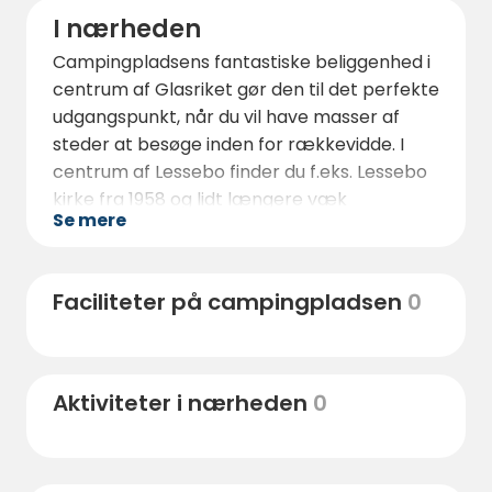
I nærheden
Campingpladsens fantastiske beliggenhed i
centrum af Glasriket gør den til det perfekte
udgangspunkt, når du vil have masser af
steder at besøge inden for rækkevidde. I
centrum af Lessebo finder du f.eks. Lessebo
kirke fra 1958 og lidt længere væk
Se mere
Stenmagasinet - Lessebos lokalhistoriske
museum, som afspejler samfundets historie
fra 1700-tallet til nutiden. Hembygdsparken i
Faciliteter på campingpladsen
0
Hovmantorp har et lille, men velassorteret
glasværksmuseum, og Bergdala har et
glasteknisk museum.
Aktiviteter i nærheden
0
Hvis du har lyst til at shoppe, ligger Kosta
Outlet og Lädja Snickerimagasin lige rundt
om hjørnet.