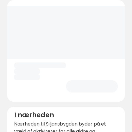
I nærheden
Nærheden til Siljansbygden byder på et
væld af aktiviteter for alle aldre og