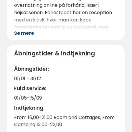
overnatning online på forhånd, især i
højsæsonen. Feriestedet har en reception
med en kiosk, hvor man kan købe
fornødenheder som is og sodavand, men
Se mere
også unikt designede smykker og
kunsthåndværk. Hvis du planlægger
festligheder, jubilæer eller konferencer, er
Åbningstider & indtjekning
der faciliteter til det. For dem, der vil lave
deres egen mad, er der separate griller til
Åbningstider:
rådighed, men glem ikke at nyde nogle af de
01/01 - 31/12
stenovnsbagte surdejspizzaer i
restauranten!
Fuld service:
Sikr dig en plads nu, og oplev det bedste af
01/05-15/09
Dalarna på Mora Life Åmåsängsgården!
Indtjekning:
From 15,00-21,00 Room and Cottages, From
Camping 13.00-22,00