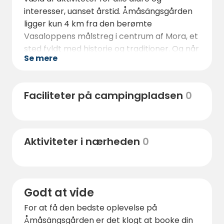
interesser, uanset årstid. Åmåsängsgården
ligger kun 4 km fra den berømte
Vasaloppens målstreg i centrum af Mora, et
sted fyldt med historie og traditioner. Og når
Se mere
midsommeren ruller ind, er
Åmåsängsgården stedet at være. Her kan
du nyde en traditionel midsommerfejring
Faciliteter på campingpladsen
0
med pølser, kaffe, spillemænd i prangende
folkedragter og dans omkring
midsommerstangen. Det er en oplevelse, du
ikke må gå glip af!
Aktiviteter i nærheden
0
Godt at vide
For at få den bedste oplevelse på
Åmåsängsgården er det klogt at booke din