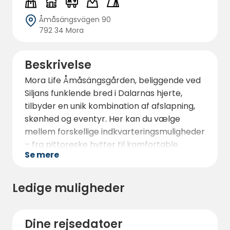
Åmåsängsvägen 90
792 34 Mora
Beskrivelse
Mora Life Åmåsängsgården, beliggende ved
Siljans funklende bred i Dalarnas hjerte,
tilbyder en unik kombination af afslapning,
skønhed og eventyr. Her kan du vælge
mellem forskellige indkvarteringsmuligheder
– fra pittoreske hytter til komfortable
Se mere
værelser, rummelige campingpladser,
autocamperpladser og teltpladser. Med 200
veludstyrede campingpladser og et
Ledige muligheder
topmoderne servicehus, som inkluderer
brusere, køkken og endda et handicaptoilet,
er din komfort altid i fokus. Hvis du rejser
Dine rejsedatoer