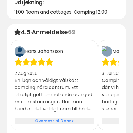
Udtjekning:
11:00 Room and cottages, Camping 12.00
4.5
·
Anmeldelse
69
Hans Johansson
Mats
2 Aug 2026
31 Jul 2026
En lugn och väldigt välskött
Campingen h
camping nära centrum. Ett
där vi hade v
otroligt gott bemötande och god
var ojämn oc
mat i restaurangen. Har man
bärlager med
hund är det väldigt nära till både
stenar. Även 
bad och rastmöjligheter.
gräsmatta v
Oversæt til Dansk
Over
kändes inte f
Trevlig perso