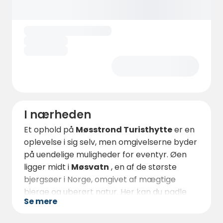
naturelskere, dele vandreoplevelser eller
bare læne dig tilbage og nyde stilheden.
Beliggenheden på øen gør stedet helt
specielt – det føles som en lille verden for
sig selv, hvor naturen og de simple glæder
er i centrum.
I nærheden
Et ophold på
Møsstrond Turisthytte
er en
oplevelse i sig selv, men omgivelserne byder
på uendelige muligheder for eventyr. Øen
ligger midt i
Møsvatn
, en af ​​de største
bjergsøer i Norge, omgivet af mægtige
bjerge og uberørt natur. Her kan du padle
Se mere
mellem små øer, svømme i krystalklart vand
eller prøve lykken med at fiske - søen er