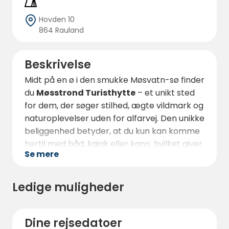
Hovden 10
864 Rauland
Beskrivelse
Midt på en ø i den smukke Møsvatn-sø finder
du
Møsstrond Turisthytte
– et unikt sted
for dem, der søger stilhed, ægte vildmark og
naturoplevelser uden for alfarvej. Den unikke
beliggenhed betyder, at du kun kan komme
hertil med båd, kajak eller kano, hvilket giver
Se mere
en følelse af at være langt væk fra
hverdagen, selvom du befinder dig i hjertet
af Telemark.
Ledige muligheder
Her tilbydes enkle og rummelige
teltpladser
for dem, der ønsker at
Dine rejsedatoer
campere tæt på naturen, omgivet af bjerge