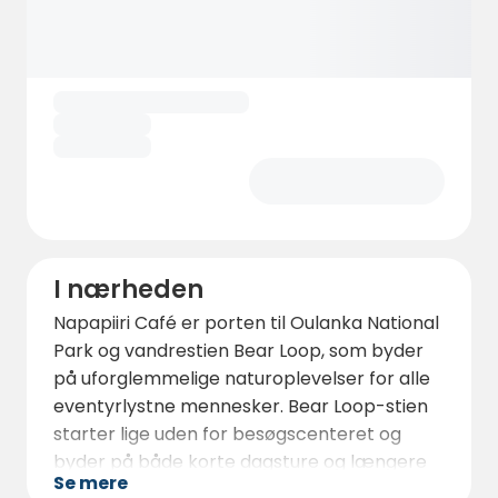
åben for aftenunderholdning, og dens
fredelige atmosfære indbyder til afslapning
efter en dag med udendørs aktiviteter.
Besøgscentret har også en turistbutik, hvor
man kan finde campingudstyr og souvenirs.
Der er flere vandrestier omkring
campingpladsen, hvor man kan udforske
Laplands storslåede natur.
I nærheden
Napapiiri Café er porten til Oulanka National
Park og vandrestien Bear Loop, som byder
på uforglemmelige naturoplevelser for alle
eventyrlystne mennesker. Bear Loop-stien
starter lige uden for besøgscenteret og
byder på både korte dagsture og længere
Se mere
vandreture, der varer flere dage. Undervejs