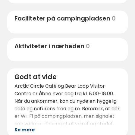
kan du nyde Laplands uspolerede natur,
klare vandløb og imponerende kløfter.
Faciliteter på campingpladsen
0
Hvis du er på udkig efter noget mere
afslappet, kan du besøge den nærliggende
Rytiniva-hytte, som ligger kun 500 meter fra
Aktiviteter i nærheden
0
campingpladsen. Her kan du svømme, lave
bål eller nyde en picnic i det smukke
flodlandskab. Der er mulighed for at fiske og
se på fugle, så der er noget for enhver smag.
Godt at vide
Krakow og Salla har også lokale
Arctic Circle Café og Bear Loop Visitor
restauranter, barer og butikker inden for en
Centre er åbne hver dag fra kl. 8.00-18.00.
kort køretur fra campingpladsen.
Når du ankommer, kan du nyde en hyggelig
Turistcentret Sallatunturi ligger ca. 45 km
café og naturens fred og ro. Bemærk, at der
væk og tilbyder flere aktiviteter som f.eks.
er Wi-Fi på campingpladsen, men signalet
skiløb og spaoplevelser.
kan variere afhængigt af vejret og stedet.
Se mere
Til udendørs aktiviteter og vandreture