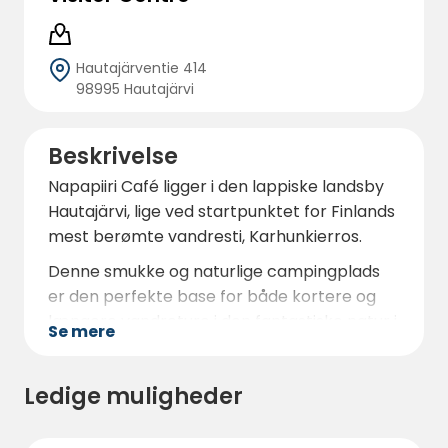
Hautajärventie 414
98995 Hautajärvi
Beskrivelse
Napapiiri Café ligger i den lappiske landsby
Hautajärvi, lige ved startpunktet for Finlands
mest berømte vandresti, Karhunkierros.
Denne smukke og naturlige campingplads
er den perfekte base for både kortere og
længere vandreture i den fantastiske natur i
Se mere
Oulanka Nationalpark. Napapiiri Café er ikke
kun en hyggelig café, men også et
Ledige muligheder
veludstyret besøgscenter, der tilbyder en
bred vifte af tjenester til friluftsentusiaster
og turister.