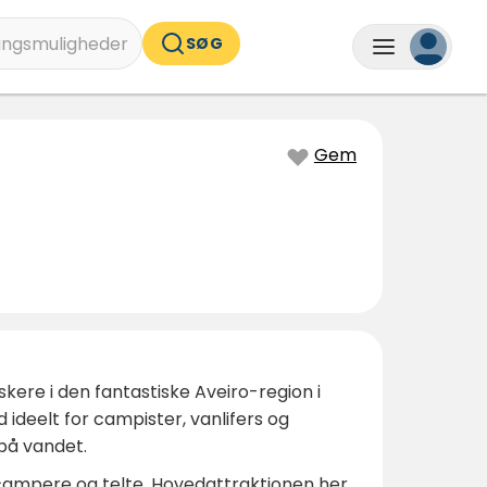
ingsmuligheder
SØG
Gem
kere i den fantastiske Aveiro-region i
ideelt for campister, vanlifers og
på vandet.
ocampere og telte. Hovedattraktionen her