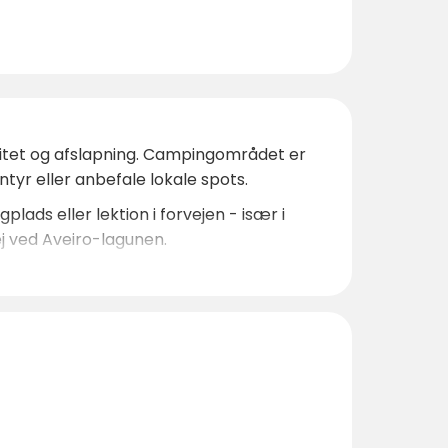
ivitet og afslapning. Campingområdet er
tyr eller anbefale lokale spots.
lads eller lektion i forvejen - især i
j ved Aveiro-lagunen.