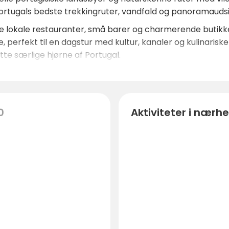
ortugals bedste trekkingruter, vandfald og panoramaudsi
 lokale restauranter, små barer og charmerende butikker
, perfekt til en dagstur med kultur, kanaler og kulinariske
tte særlige hjørne af Portugal.
0
Aktiviteter i nærh