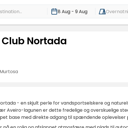
tination...
8 Aug - 9 Aug
Overnatn
g Club Nortada
Murtosa
ortada - en skjult perle for vandsportselskere og naturels
r Aveiro-lagunen er dette fredelige og overskuelige sted 
ppet base med direkte adgang til spændende oplevelser 
r på en rolig og afslappet atmosfære med plads til aut