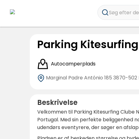
Søg efter des
Parking Kitesurfin
Autocamperplads
Marginal Padre António 185
3870-502 
Beskrivelse
Velkommen til Parking Kitesurfing Clube N
Portugal. Med sin perfekte beliggenhed næ
udendørs eventyrere, der søger en afsla
Pladsen er af beskeden størrelse og byde