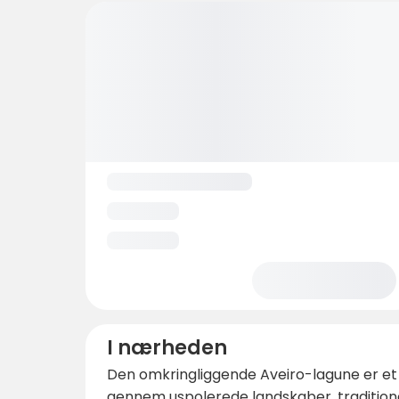
I nærheden
Den omkringliggende Aveiro-lagune er et pa
gennem uspolerede landskaber, traditione