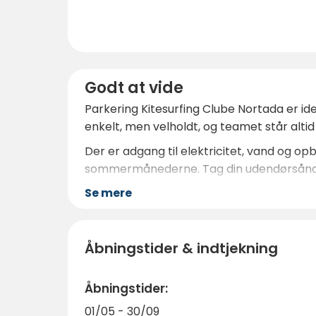
Godt at vide
Parkering Kitesurfing Clube Nortada er id
enkelt, men velholdt, og teamet står altid
Der er adgang til elektricitet, vand og opb
sommermånederne. Tag din udendørsånd med
Se mere
Åbningstider & indtjekning
Åbningstider:
01/05 - 30/09