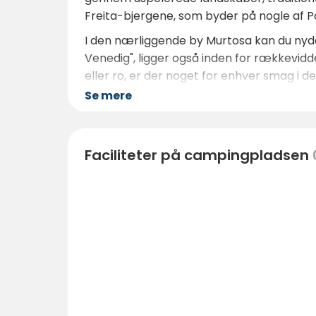
Freita-bjergene, som byder på nogle af P
I den nærliggende by Murtosa kan du nyde
Venedig", ligger også inden for rækkevidde
eller ro, er der noget for enhver smag i de
Se mere
Faciliteter på campingpladsen