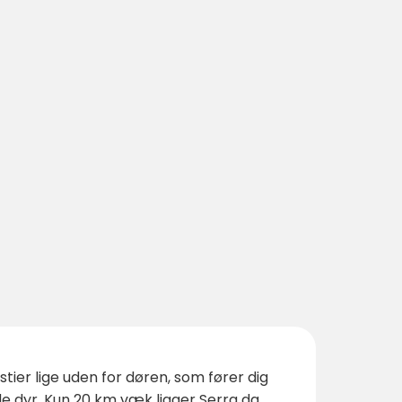
tier lige uden for døren, som fører dig
e dyr. Kun 20 km væk ligger Serra da