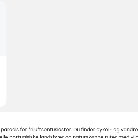
radis for friluftsentusiaster. Du finder cykel- og vandres
lle portugisiske landsbyer og naturskønne ruter med vild