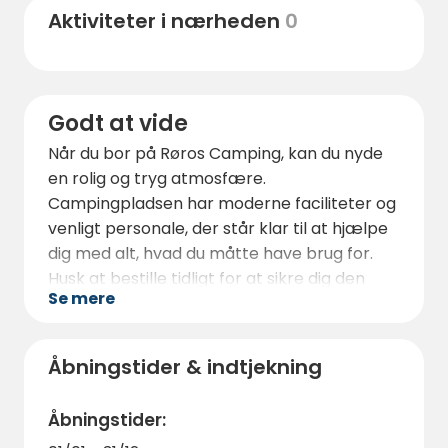
Aktiviteter i nærheden
0
Godt at vide
Når du bor på Røros Camping, kan du nyde
en rolig og tryg atmosfære.
Campingpladsen har moderne faciliteter og
venligt personale, der står klar til at hjælpe
dig med alt, hvad du måtte have brug for.
Husk at bestille tidligt for at sikre dig den
Se mere
perfekte overnatningsløsning til dit ophold.
Røros Camping er et populært rejsemål,
især i højsæsonen, så det er en god idé at
Åbningstider & indtjekning
booke tidligt for at sikre en plads.
Åbningstider: