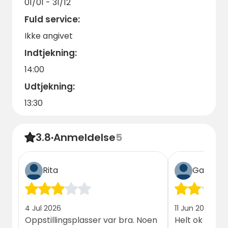
01/01 - 31/12
Fuld service:
Ikke angivet
Indtjekning:
14:00
Udtjekning:
13:30
3.8
·
Anmeldelse
5
Rita
Gæst
4 Jul 2026
11 Jun 2026
Oppstillingsplasser var bra. Noen
Helt ok for e