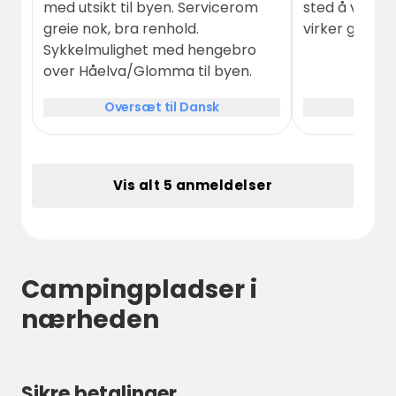
med utsikt til byen. Servicerom
sted å være o
greie nok, bra renhold.
virker ganske 
Sykkelmulighet med hengebro
over Håelva/Glomma til byen.
Oversæt til Dansk
Over
Vis alt 5 anmeldelser
Campingpladser i
nærheden
Sikre betalinger