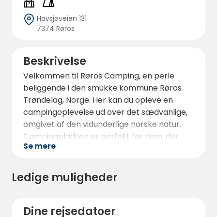
Havsjøveien 131
7374 Røros
Beskrivelse
Velkommen til Røros Camping, en perle
beliggende i den smukke kommune Røros
Trøndelag, Norge. Her kan du opleve en
campingoplevelse ud over det sædvanlige,
omgivet af den vidunderlige norske natur.
Campingpladsen er perfekt for dem, der
Se mere
længes efter fred og ro, mens de stadig har
adgang til fantastiske faciliteter.
Ledige muligheder
På Røros Camping finder du et bredt udvalg
af overnatningsmuligheder, der passer til
enhver smag og behov. Du kan vælge
Dine rejsedatoer
mellem komfortable hytter,