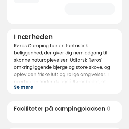
I nærheden
Røros Camping har en fantastisk
beliggenhed, der giver dig nem adgang til
skønne naturoplevelser. Udforsk Røros'
omkringliggende bjerge og store skove, og
oplev den friske luft og rolige omgivelser. I
nærheden finder du også Rørosbadet, et
Se mere
moderne badeanlæg med pools, spabade
og saunaer, perfekt til afslapning efter en
aktiv dag.
Faciliteter på campingpladsen
0