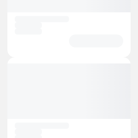
nyde udendørs aktiviteter såsom
vandreture, cykling, fiskeri og skiløb i de
smukke omkringliggende bjerge.