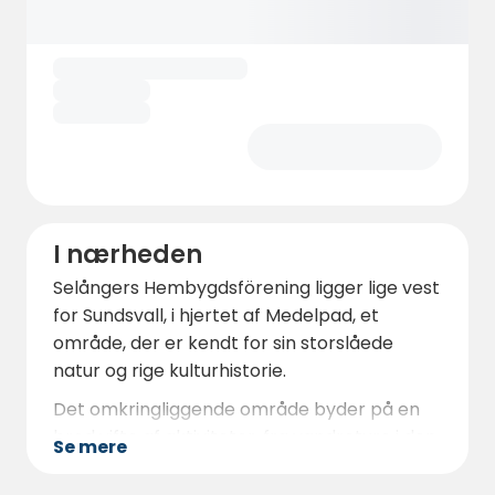
I nærheden
Selångers Hembygdsförening ligger lige vest
for Sundsvall, i hjertet af Medelpad, et
område, der er kendt for sin storslåede
natur og rige kulturhistorie.
Det omkringliggende område byder på en
bred vifte af aktiviteter, fra vandreture i den
Se mere
smukke omgivende natur til besøg i
Sundsvalls centrum med shopping,