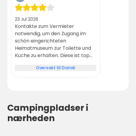
23 Jul 2026
Kontakte zum Vermieter
notwendig, um den Zugang im
schön eingerichteten
Heimatmuseum zur Toilette und
Küche zu erhalten. Diese ist top
ausgestattet. Stellplatz o.k.,
Oversæt til Dansk
preislich mit über 32,-€ nicht der
preiswerteste. Da jedoch Strom
inkl. ist es o.k.. Zur Innenstadt sind
es 15Min. mit dem Fahrrad. Für
eine Nacht zu empfehlen.
Campingpladser i
nærheden