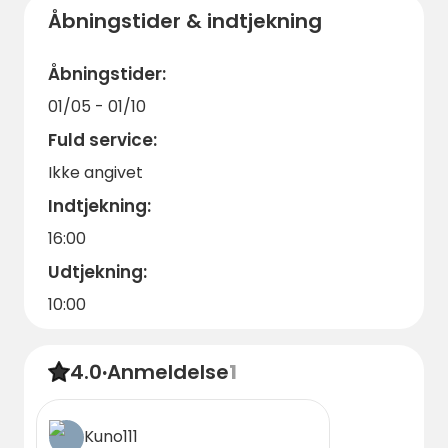
portal til hjertet af Medelpad. Book dit besøg
Åbningstider & indtjekning
i dag, og bliv en del af denne unikke kulturelle
rejse!
Åbningstider:
01/05 - 01/10
Fuld service:
Ikke angivet
Indtjekning:
16:00
Udtjekning:
10:00
4.0
·
Anmeldelse
1
Kuno111