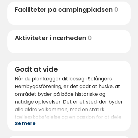
restauranter og kulturelle arrangementer.
Faciliteter på campingpladsen
0
Der er noget for enhver smag, uanset om
man er interesseret i historie, natur eller
byliv.
Aktiviteter i nærheden
0
Godt at vide
Når du planlægger dit besøg i Selångers
Hembygdsförening, er det godt at huske, at
området byder på både historiske og
nutidige oplevelser. Det er et sted, der byder
alle aldre velkommen, med en stærk
fællesskabsfølelse og en passion for at dele
Se mere
sin lokale historie og kultur.
Oplev Selångers Hembygdsförening - en