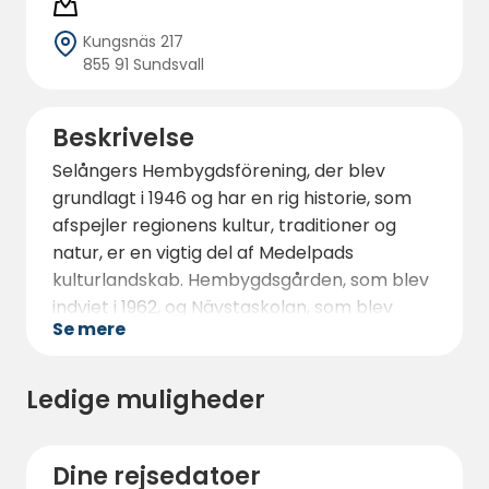
Kungsnäs 217
855 91 Sundsvall
Beskrivelse
Selångers Hembygdsförening, der blev
grundlagt i 1946 og har en rig historie, som
afspejler regionens kultur, traditioner og
natur, er en vigtig del af Medelpads
kulturlandskab. Hembygdsgården, som blev
indviet i 1962, og Nävstaskolan, som blev
Se mere
erhvervet i 1985, udgør kernen i foreningens
aktiviteter. Foreningen arbejder passioneret
for at bevare lokale bygninger, sprede viden
Ledige muligheder
og organisere arrangementer, der beriger
både lokale og besøgende.
Dine rejsedatoer
Foreningens hovedmål er at bevare og