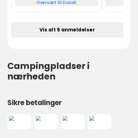
Oversæt til Dansk
Over
Vis alt 5 anmeldelser
Campingpladser i
nærheden
Sikre betalinger