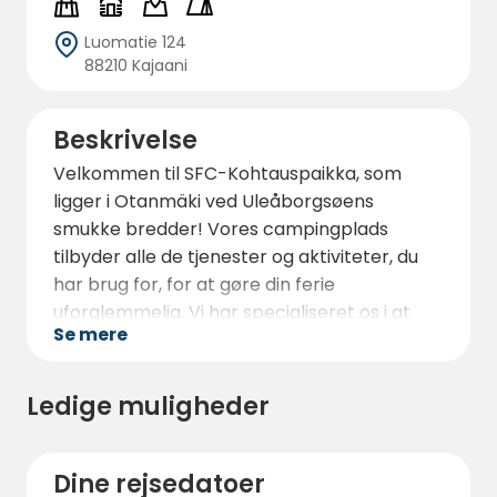
Luomatie 124
88210 Kajaani
Beskrivelse
Velkommen til SFC-Kohtauspaikka, som
ligger i Otanmäki ved Uleåborgsøens
smukke bredder! Vores campingplads
tilbyder alle de tjenester og aktiviteter, du
har brug for, for at gøre din ferie
uforglemmelig. Vi har specialiseret os i at
Se mere
betjene både familier og par, og vi tager os
også af solorejsende.
Ledige muligheder
Vores campingplads ligger i fredelige
omgivelser i Vuottolahti-området, ca. 30 km
fra centrum af Kajaani. Du kan nyde den
Dine rejsedatoer
smukke natur og slappe af ved bredden af