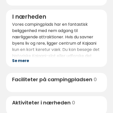
I nærheden
Vores campingplads har en fantastisk
beliggenhed med nem adgang til
nærliggende attraktioner. Hvis du savner
byens liv og røre, ligger centrum af Kajaani
kun en kort køretur væk. Du kan besøge det
historiske Kajaani-slot eller udforske det
Se mere
kulturelle liv i området.
Der er også gode naturområder i nærheden,
f.eks. nationalparken Hiidenport, hvor du kan
Faciliteter på campingpladsen
0
vandre i et fantastisk landskab. Otanmäkis
omgivelser byder også på mange fiske- og
vandremuligheder, så der er masser af
Aktiviteter i nærheden
0
eventyr for alle.