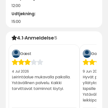
12:00
Udtjekning:
15:00
4.1
·
Anmeldelse
5
Gæst
Gæst
4 Jul 2026
9 Jun 2026
Leirintäalue mukavalla paikalla.
Hyvät peruspa
Ystävällinen palvelu. Kaikki
yllätyksenä pi
tarvittavat toiminnot löytyi.
lapsille karkki
Ystävällistä 
leikkipaikka u