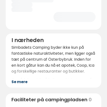
I nærheden
Simbadets Camping byder ikke kun på
fantastiske naturaktiviteter, men ligger også
tæt på centrum af Österbybruk. Inden for
en kort gåtur kan du nå et apotek, Coop, Ica
og forskellige restauranter og butikker.
Området er rigt på kultur og historie, og på
Se mere
torvet er der pizzeriaer, et bageri og en
isbar.
Faciliteter på campingpladsen
0
Herregårdsområdet, som kun ligger fem
minutters gang fra campingpladsen, byder