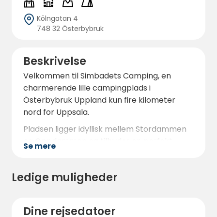
Kölngatan 4
748 32 Österbybruk
Beskrivelse
Velkommen til Simbadets Camping, en
charmerende lille campingplads i
Österbybruk Uppland kun fire kilometer
nord for Uppsala.
Pladsen ligger idyllisk mellem Stordammen
og Oppdammen og tilbyder en perfekt
Se mere
kombination af natur og faciliteter. Her kan
du nyde et badeområde med et 10 meter
Ledige muligheder
højt udspringstårn, lange badebroer og en
sandstrand til afslappende dage ved vandet.
Campingpladsen har mere end 30 elektriske
Dine rejsedatoer