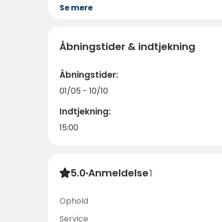
Se mere
Åbningstider & indtjekning
Åbningstider:
01/05 - 10/10
Indtjekning:
15:00
5.0
·
Anmeldelse
1
Ophold
Service