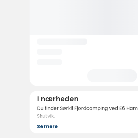
I nærheden
Du finder Sørkil Fjordcamping ved E6 Hama
Skutvik.
Se mere