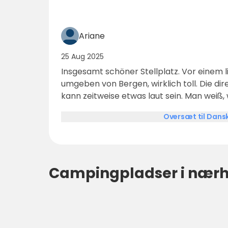
Ariane
25 Aug 2025
Insgesamt schöner Stellplatz. Vor einem l
umgeben von Bergen, wirklich toll. Die d
kann zeitweise etwas laut sein. Man weiß,
anlegte. Sanitäranlagen sind sehr sauber und nett gestaltet. Leider
Oversæt til Dans
nur 2WC & 2Duschen pro Geschlecht. Das 
ausgestattete und schöne Küche.
Campingpladser i nær