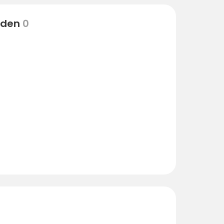
eden
0