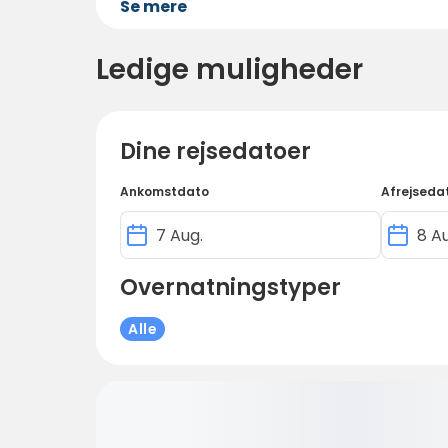
Se mere
Ledige muligheder
Dine rejsedatoer
Ankomstdato
Afrejseda
Overnatningstyper
Alle