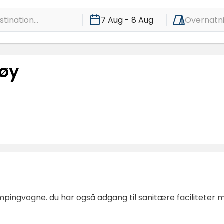
tination...
7 Aug - 8 Aug
Overnatn
øy
pingvogne. du har også adgang til sanitære faciliteter m