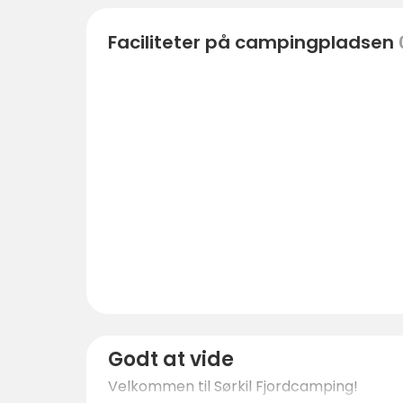
Faciliteter på campingpladsen
Godt at vide
Velkommen til Sørkil Fjordcamping!