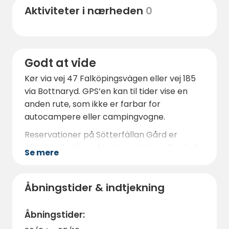
Aktiviteter i nærheden
0
Godt at vide
Kør via vej 47 Falköpingsvägen eller vej 185
via Bottnaryd. GPS’en kan til tider vise en
anden rute, som ikke er farbar for
autocampere eller campingvogne.
Reservationer på Sötterfällan Gård er
eftertragtede, og for at garantere din plads
Se mere
er det bedst at booke i god tid. Her findes
alle forudsætninger for et afslappende og
berigende ophold, så tøv ikke med at sikre
Åbningstider & indtjekning
din næste ferie eller weekendudflugt
allerede i dag.
Åbningstider: