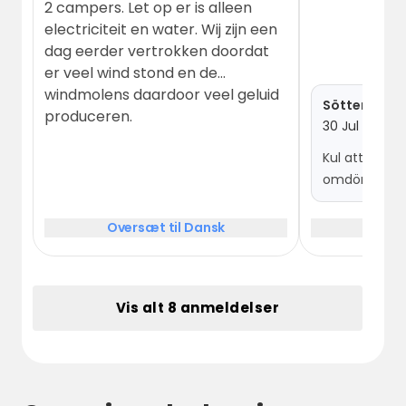
2 campers. Let op er is alleen
electriciteit en water. Wij zijn een
dag eerder vertrokken doordat
er veel wind stond en de
windmolens daardoor veel geluid
Sötterfälla
produceren.
30 Jul 2026
Kul att höra 
omdömet :)
Oversæt til Dansk
Over
Vis alt 8 anmeldelser