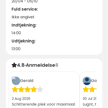
Ingen kontant betaling.
20/04 - 05/10
Fuld service:
Ikke angivet
Indtjekning:
14:00
Udtjekning:
13:00
4.8
·
Anmeldelse
8
Gerald
Gæst
2 Aug 2026
30 Jul 2026
Schitterende plek voor maximaal
Lugnt, tyst. S