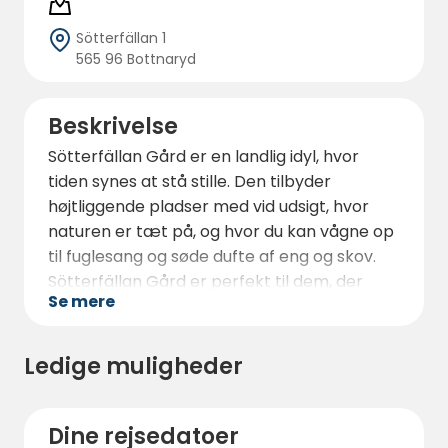
Sötterfällan 1
565 96 Bottnaryd
Beskrivelse
Sötterfällan Gård er en landlig idyl, hvor
tiden synes at stå stille. Den tilbyder
højtliggende pladser med vid udsigt, hvor
naturen er tæt på, og hvor du kan vågne op
til fuglesang og søde dufte af eng og skov.
Sötterfällan Gård er perfekt til dem, der
Se mere
ønsker en pause fra hverdagens stress og vil
slappe af i naturen.
Ledige muligheder
Med rummelige pladser er det en
destination, der passer til både de
eventyrlystne og dem, der søger fred. For de
Dine rejsedatoer
aktive er der vandre- og cykelruter, som