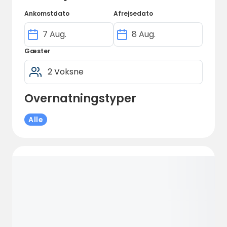
Vi ansætter lokale unge voksne i området.
Ankomstdato
Afrejsedato
Afhængigt af tidspunktet på dagen og
situationen tilbyder caféen et udvalg af
Gæster
snacks, både søde og salte, samt kaffe og
andre forfriskninger.
I campingpladsens café kan man købe en
Overnatningstyper
morgenmadspose til om morgenen eller om
aftenen, bestille en pose til afhentning om
Alle
morgenen eller bestille morgenmad, som
kan nydes i cafésalen eller på terrassen.
Caféen har ikke en bar med
udskænkningsbevilling.
Den traditionelle træfyrede sauna
opvarmes efter reservation, og prisen pr.
time er €12. Brug af vaskemaskine €5 pr.
maskine.