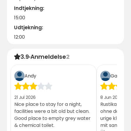
Indtjekning:
15:00
Udtjekning:
12:00
3.9
·
Anmeldelse
2
Andy
Gæst
21 Jul 2026
8 Jun 2026
Nice place to stay for a night,
Rustikal trif
facilities were a bit old but clean.
ohne das nega
Good place to empty grey water
urige kleine,
& chemical toilet.
mit sanitäre