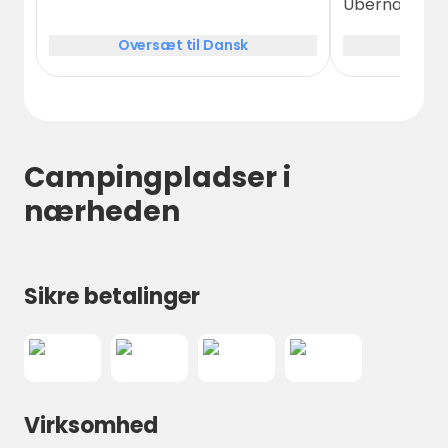
Übernachtun
werden von s
Oversæt til Dansk
Over
engagierten
Leuten betrie
ordentlich un
sehr gut gefa
Campingpladser i
nærheden
Sikre betalinger
Virksomhed