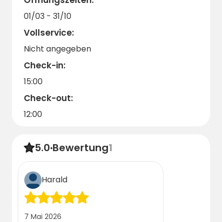
sind für Personen mit eingeschränkter
Mobilität zugänglich. Mindestens ein Mitglied
01/03 - 31/10
der Gruppe muss 18 Jahre oder älter sein.
Vollservice:
Um die Ardennen in vollen Zügen zu erleben,
Nicht angegeben
denken Sie daran, jetzt zu buchen - in der
Check-in:
Hochsaison sind die Stellplätze schnell weg!
15:00
Check-out:
12:00
5.0
·
Bewertung
1
Harald
7 Mai 2026