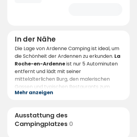
In der Nähe
Die Lage von Ardenne Camping ist ideal, um
die Schönheit der Ardennen zu erkunden.
La
Roche-en-Ardenne
ist nur 5 Autominuten
entfernt und lädt mit seiner
mittelalterlichen Burg, den malerischen
Gassen und typischen Restaurants zum
Mehr anzeigen
Entdecken ein.
Für Tierliebhaber ist der
Parc à Gibier
nur 10
Minuten entfernt und bietet eine gute
Ausstattung des
Gelegenheit, die heimische Tierwelt zu
Campingplatzes
0
beobachten. Kinder werden auch
La P'tite
Ferme Balthazard
, einen pädagogischen