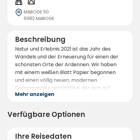
MABOGE 50
6982 MABOGE
Beschreibung
Natur und Erlebnis 2021 ist das Jahr des
Wandels und der Erneuerung für einen der
schönsten Orte der Ardennen. Wir haben
mit einem weißen Blatt Papier begonnen
und einen völlig neuen, modernen
Campingplatz geschaffen, der sich auf
Mehr anzeigen
Wohnwagen, Zelte und auch Glamping
konzentriert. Auch Wohnmobile werden auf
unserem neuen Campingplatz zu Ehren
Verfügbare Optionen
kommen. Jeder Wohnwagen, jedes Zelt und
jedes Wohnmobil wird einen großen,
privaten Stellplatz haben, auf dem sich jeder
Ihre Reisedaten