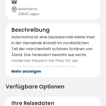
Asterholma
22840 Lappo
Beschreibung
Asterholma ist eine bezaubernde kleine Insel
in der Gemeinde Brändö im nordöstlichen
Teil der märchenhaft schönen Schären von
Åland. Das Feriendorf besteht aus sechs
modernen Häusern mit Platz für vier
Erwachsene + Kinder in jedem Haus.
Mehr anzeigen
Asterholma Stugby bietet Ihnen das
perfekte Ziel für Entspannung inmitten der
Verfügbare Optionen
åländischen Schären und Inseln. Wenn Sie
eher ein Schwimmer sind, gibt es viele
schöne Klippen und Buchten zu erkunden.
Ihre Reisedaten
Wahrscheinlich werden Sie Ihren