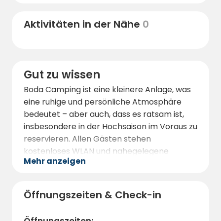
den „Auswanderern“, und im Sommer
werden Führungen sowie hausgemachtes
Aktivitäten in der Nähe
0
Gebäck in historischem Ambiente auf dem
Rundqvistagården angeboten.
Möchten Sie mehr Aktivitäten?
Gut zu wissen
Angelgewässer, Wanderwege und
fahrradfreundliche Straßen warten direkt
Boda Camping ist eine kleinere Anlage, was
vor der Tür. Ganz gleich, ob Sie ruhige
eine ruhige und persönliche Atmosphäre
Naturerlebnisse oder interessante
bedeutet – aber auch, dass es ratsam ist,
Tagesausflüge suchen – von Boda Camping
insbesondere in der Hochsaison im Voraus zu
aus haben Sie alles in greifbarer Nähe.
reservieren. Allen Gästen stehen
kostenloses WLAN und nahegelegene
Mehr anzeigen
Einrichtungen zur Verfügung.
Der Campingplatz ist während der
Sommermonate geöffnet und eignet sich
Öffnungszeiten & Check-in
hervorragend für alle, die Smålands
Glaskultur, Natur und Geschichte in einer
Öffnungszeiten: