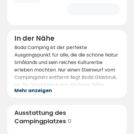
In der Nähe
Boda Camping ist der perfekte
Ausgangspunkt für alle, die die schöne Natur
Smålands und sein reiches Kulturerbe
erleben möchten. Nur einen Steinwurf vom
Campingplatz entfernt liegt Boda Glasbruk,
wo Sie Glasbläsern aus nächster Nähe
Mehr anzeigen
zusehen, einzigartiges Glas kaufen oder das
Glasmuseum besuchen können.
Für Geschichtsinteressierte ist ein Besuch in
Ausstattung des
Duvemåla ein Muss – nur 15 Autominuten
Campingplatzes
0
vom Campingplatz entfernt. Hier entstand
die Inspiration für Vilhelm Mobergs Kristina in