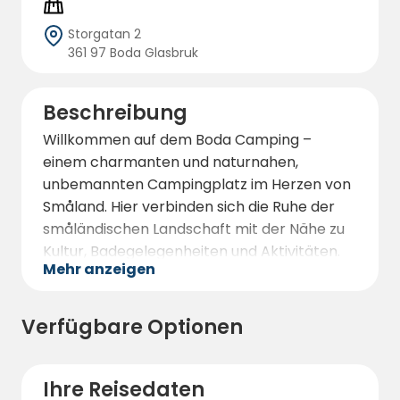
Storgatan 2
361 97 Boda Glasbruk
Beschreibung
Willkommen auf dem Boda Camping –
einem charmanten und naturnahen,
unbemannten Campingplatz im Herzen von
Småland. Hier verbinden sich die Ruhe der
småländischen Landschaft mit der Nähe zu
Kultur, Badegelegenheiten und Aktivitäten.
Mehr anzeigen
Der Campingplatz ist klein und familiär, mit
20 Stellplätzen mit Stromanschluss für
Wohnwagen und Wohnmobile sowie
Verfügbare Optionen
mehreren Zeltplätzen ohne Strom – ideal für
alle, die einen erholsamen und einfachen
Aufenthalt in authentischer Umgebung
Ihre Reisedaten