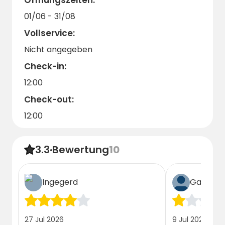
entspannten Umgebung erleben möchten.
01/06 - 31/08
Der Check-in erfolgt unkompliziert über
Vollservice:
campcation.se
.
Nicht angegeben
Check-in:
12:00
Check-out:
12:00
3.3
·
Bewertung
10
Ingegerd
Gast
27 Jul 2026
9 Jul 2026