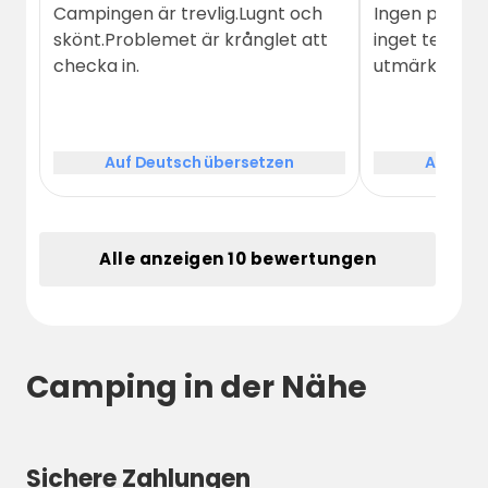
Campingen är trevlig.Lugnt och
Ingen person
skönt.Problemet är krånglet att
inget telefonn
checka in.
utmärkta pla
Auf Deutsch übersetzen
Auf Deu
Alle anzeigen 10 bewertungen
Camping in der Nähe
Sichere Zahlungen