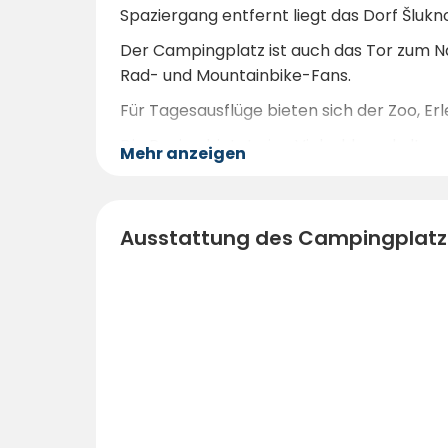
Spaziergang entfernt liegt das Dorf Šluk
Der Campingplatz ist auch das Tor zum N
Rad- und Mountainbike-Fans.
Für Tagesausflüge bieten sich der Zoo, Erl
Die Region bietet eine Vielzahl von kultu
Mehr anzeigen
historische Stätten.
Ausstattung des Campingplatz