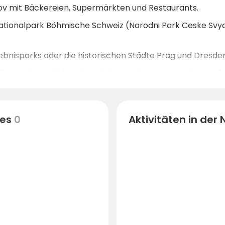
nov mit Bäckereien, Supermärkten und Restaurants.
ationalpark Böhmische Schweiz (Narodni Park Ceske Svyc
ebnisparks oder die historischen Städte Prag und Dresden 
rellen und natürlichen Attraktionen, darunter raue Naturp
es
0
Aktivitäten in der