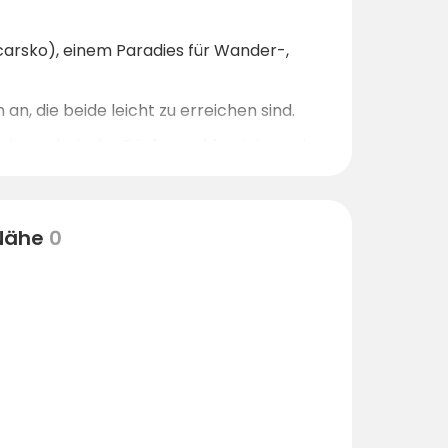
arsko), einem Paradies für Wander-,
an, die beide leicht zu erreichen sind.
fade, malerische Dörfer und faszinierende
 Nähe
0