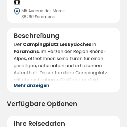
515 Avenue des Marais
38260 Faramans
Beschreibung
Der
Campingplatz Les Eydoches
in
Faramans
, im Herzen der Region Rhône-
Alpes, öffnet Ihnen seine Türen für einen
geselligen, naturnahen und erholsamen
Aufenthalt. Dieser familiäre Campingplatz
mit überschaubarer Größe ist perfekt
Mehr anzeigen
eingerichtet, um der ganzen Familie Komfort
und Entspannung zu bieten. Er verfügt über
eine begrenzte Anzahl geräumiger
Verfügbare Optionen
Stellplätze für Zelte, Wohnwagen oder
Wohnmobile, die jedem Besucher Ruhe und
Privatsphäre garantieren.
Ihre Reisedaten