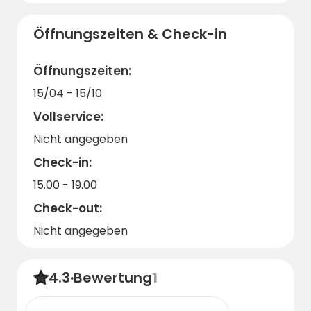
Campingplatz (7,8/10) sehr beliebt ist.
Denken Sie an bequeme Schuhe, damit Sie
Öffnungszeiten & Check-in
die zahlreichen Wanderungen in der
Umgebung in vollen Zügen genießen können,
Öffnungszeiten:
und vergessen Sie Ihren Badeanzug nicht:
15/04 - 15/10
Das beheizte Schwimmbad wartet auf Sie!
Vollservice:
Nicht angegeben
Check-in:
15.00 - 19.00
Check-out:
Nicht angegeben
4.3
·
Bewertung
1