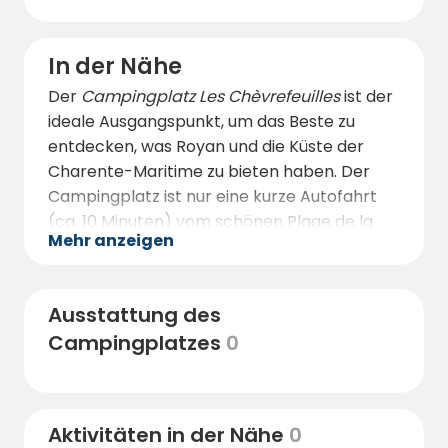
In der Nähe
Der
Campingplatz Les Chèvrefeuilles
ist der
ideale Ausgangspunkt, um das Beste zu
entdecken, was Royan und die Küste der
Charente-Maritime zu bieten haben. Der
Campingplatz ist nur eine kurze Autofahrt
(ca. 10 Minuten) vom schönen Plage de la
Mehr anzeigen
Grande-Conche entfernt, einem der
berühmtesten Sandstrände der Region -
ideal zum Schwimmen, Sonnenbaden und
Ausstattung des
Familienspaß.
Campingplatzes
0
Die pulsierende Küstenstadt Royan ist nur
wenige Kilometer entfernt. Hier können Sie
über die Uferpromenade, den Jachthafen
und die lebhafte Markthalle schlendern, die
Aktivitäten in der Nähe
0