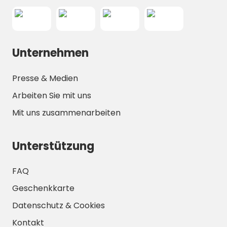
nächtlichen Aufpreis), müssen aber an
der Leine geführt werden und die
Hygienevorschriften des Campingplatzes
beachten.
Unternehmen
Sicherheit & Regeln: Ruhige
Öffnungszeiten, korrekte Grillnutzung und
Rücksichtnahme auf andere Gäste
Presse & Medien
tragen zu einem angenehmen Aufenthalt
Arbeiten Sie mit uns
bei - informieren Sie sich an der
Rezeption über die vollständigen
Mit uns zusammenarbeiten
Richtlinien des Campingplatzes.
Unterstützung
FAQ
Geschenkkarte
Datenschutz & Cookies
Kontakt