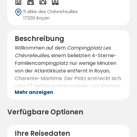
11 allée des Chèvrefeuilles
17200 Royan
Beschreibung
Willkommen auf dem
Campingplatz Les
Chèvrefeuilles
, einem beliebten 4-Sterne-
Familiencampingplatz nur wenige Minuten
von der Atlantikküste entfernt in Royan,
Charente-Maritime. Der Platz erstreckt sich
über 1,7 Hektar in einer ruhigen, von Bäumen
Mehr anzeigen
gesäumten Umgebung und bietet eine
perfekte Mischung aus Urlaubsstimmung am
Meer und friedlicher Natur.
Verfügbare Optionen
Die Unterbringungsmöglichkeiten sind
flexibel und komfortabel: Sie haben die Wahl
Ihre Reisedaten
zwischen großen, eingezäunten Stellplätzen