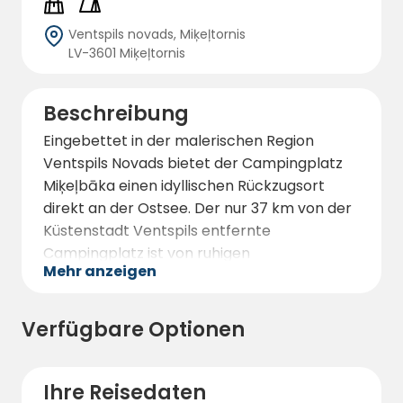
Ventspils novads, Miķeļtornis
LV-3601 Miķeļtornis
Beschreibung
Eingebettet in der malerischen Region
Ventspils Novads bietet der Campingplatz
Miķeļbāka einen idyllischen Rückzugsort
direkt an der Ostsee. Der nur 37 km von der
Küstenstadt Ventspils entfernte
Campingplatz ist von ruhigen
Mehr anzeigen
Kiefernwäldern umgeben und bietet einen
perfekten Rückzugsort in die Natur.
Verfügbare Optionen
Der Campingplatz ist gut ausgestattet und
eignet sich für alle Arten von Touristen,
insbesondere für Familien mit Kindern und
Ihre Reisedaten
Jugendgruppen, und ist somit ein ideales Ziel