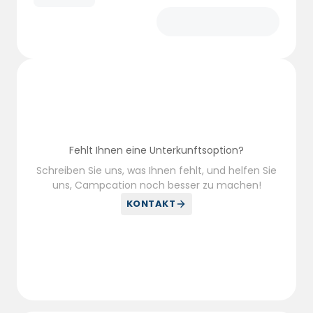
gibt es auch einen Kinderspielplatz und
Sportplätze, so dass es genügend
Aktivitäten gibt, um alle zu unterhalten.
Fehlt Ihnen eine Unterkunftsoption?
Schreiben Sie uns, was Ihnen fehlt, und helfen Sie
uns, Campcation noch besser zu machen!
KONTAKT