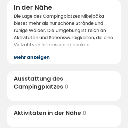
In der Nähe
Die Lage des Campingplatzes Miķeļbāka
bietet mehr als nur schöne Strände und
ruhige Wälder. Die Umgebung ist reich an
Aktivitäten und Sehenswürdigkeiten, die eine
Vielzahl von Interessen abdecken.
Naturliebhaber werden die Nähe zum
Mehr anzeigen
Šlītere-Lehrpfad zu schätzen wissen, einem
1,2 km langen Pfad durch eines der ältesten
Schutzgebiete im Slītere-Nationalpark. Der
Ausstattung des
Pfad zeigt verschiedene europäische
Campingplatzes
0
Biotope, darunter uralte Küstenwälder,
mineralhaltige Grundwasserabflüsse und
üppige Feuchtwälder.
Aktivitäten in der Nähe
0
Die Küstenstadt Ventspils ist nur eine kurze
Autofahrt entfernt, wenn Sie weitere