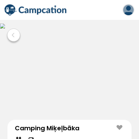
Camping Miķeļbāka