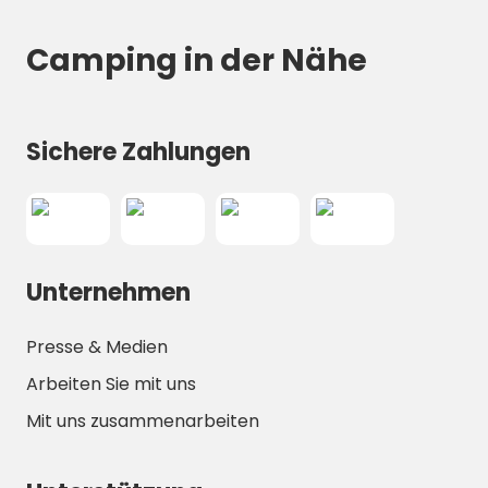
Montañesa die perfekte Wahl
. Überlegen
Camping in der Nähe
Sie nicht lange und
buchen Sie jetzt Ihren
Aufenthalt
, um einen unvergesslichen
Urlaub in den Pyrenäen zu erleben!
Sichere Zahlungen
Unternehmen
Presse & Medien
Arbeiten Sie mit uns
Mit uns zusammenarbeiten