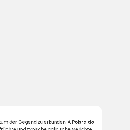
chtum der Gegend zu erkunden. A
Pobra do
früchte und typische galicische Gerichte