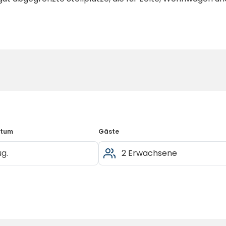
errasse
, wo Sie die lokale Gastronomie mit Meerblick g
randfußballplatz und Tischtennisplatte.
erclub im Juli und August.
 zum Schwimmen, Sonnenbaden und für Wassersport.
n Gelände
, damit Sie auch mitten in der Natur in Verbin
mit warmen Duschen.
atum
Gäste