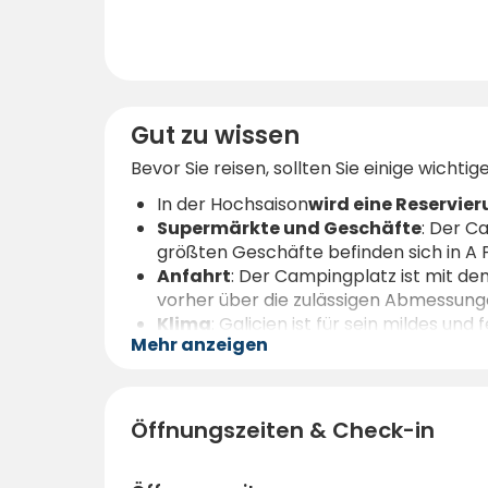
Gut zu wissen
Bevor Sie reisen, sollten Sie einige wicht
In der Hochsaison
wird eine Reservie
Supermärkte und Geschäfte
: Der C
größten Geschäfte befinden sich in A 
Anfahrt
: Der Campingplatz ist mit de
vorher über die zulässigen Abmessung
Klima
: Galicien ist für sein mildes u
Mehr anzeigen
mitzubringen.
Wenn Sie einen Campingplatz am Meer mit 
der
Campingplatz Playa Ría de Arosa
I
Öffnungszeiten & Check-in