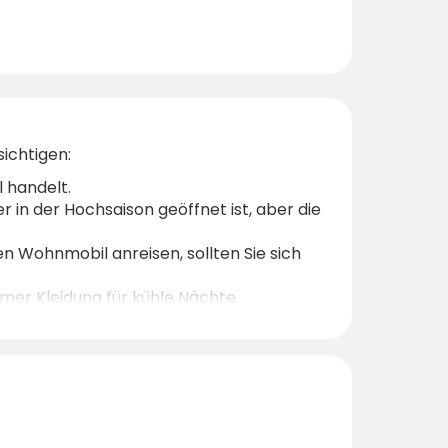
sichtigen:
l handelt.
 in der Hochsaison geöffnet ist, aber die
n Wohnmobil anreisen, sollten Sie sich
ommer Kleidung für kühle Nächte
die galicische Küste zu entdecken, ist
ie jetzt!