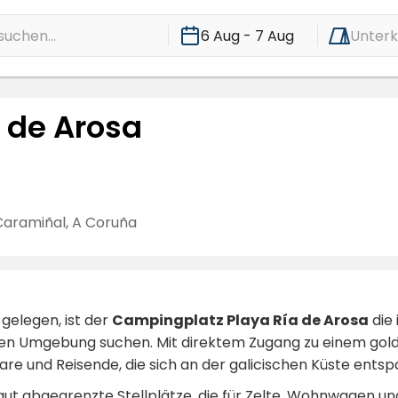
suchen...
6 Aug - 7 Aug
Unterk
 de Arosa
Caramiñal, A Coruña
 gelegen, ist der
Campingplatz Playa Ría de Arosa
die 
ren Umgebung suchen. Mit direktem Zugang zu einem gol
aare und Reisende, die sich an der galicischen Küste ent
ut abgegrenzte Stellplätze, die für Zelte, Wohnwagen un