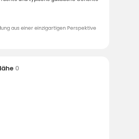
ng aus einer einzigartigen Perspektive
gezüchtet werden.
er Region.
dbars entlang der Promenade, wo man den
 Nähe
0