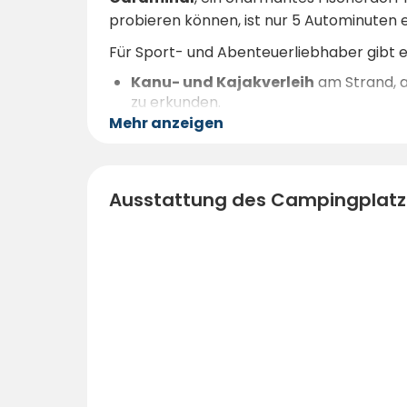
probieren können, ist nur 5 Autominuten e
Für Sport- und Abenteuerliebhaber gibt es
Kanu- und Kajakverleih
am Strand, a
zu erkunden.
Tauchen, Wasserski, Surfen und Wi
Mehr anzeigen
Bootsausflüge
zu den Flößen, auf d
Wandern und Radfahren
auf spektak
Für diejenigen, die ruhige Spaziergänge 
Ausstattung des Campingplatz
Sonnenuntergang mit einem Glas Albariñ