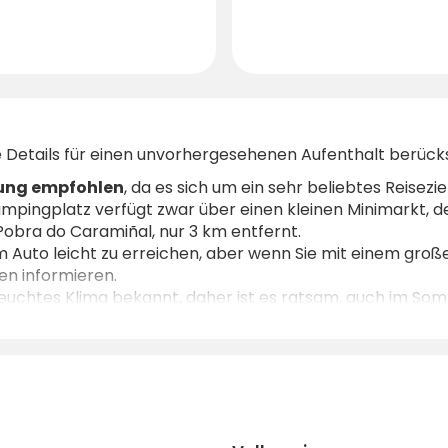
ige Details für einen unvorhergesehenen Aufenthalt berück
rung empfohlen
, da es sich um ein sehr beliebtes Reisezie
ampingplatz verfügt zwar über einen kleinen Minimarkt, der
Pobra do Caramiñal, nur 3 km entfernt.
m Auto leicht zu erreichen, aber wenn Sie mit einem große
en informieren.
nd feuchtes Klima bekannt, daher ist es ratsam, auch im S
allem Komfort und einer spektakulären Lage suchen, um 
hre beste Wahl. Warten Sie nicht länger und reservieren S