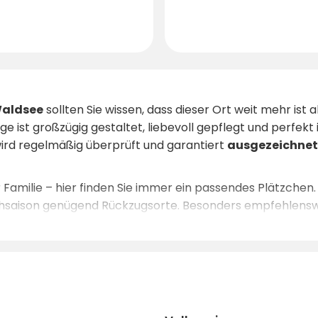
aldsee
sollten Sie wissen, dass dieser Ort weit mehr ist a
e ist großzügig gestaltet, liebevoll gepflegt und perfekt
rd regelmäßig überprüft und garantiert
ausgezeichnet
er Familie – hier finden Sie immer ein passendes Plätzche
ochsaison genügend Rückzugsorte. Besonders empfehlenswe
mmen und Bootfahren
, oder im
Herbst zur Pilzsaison
,
ichkeiten ist gut erreichbar, doch vor allem punktet die
cht, sichert sich einen der begehrten Plätze mit
Seeblick
.
en Sie
Camping wie es sein sollte: natürlich, familiär