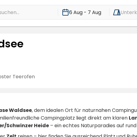
suchen...
6 Aug - 7 Aug
Unterk
dsee
oster Teerofen
oase Waldsee
, dem idealen Ort für naturnahen Campingu
amilienfreundliche Campingplatz liegt direkt am klaren
La
er/Schwinzer Heide
– ein echtes Naturparadies auf run
er
Zelt
reisen – hier finden Sie ausreichend Platz und Ru