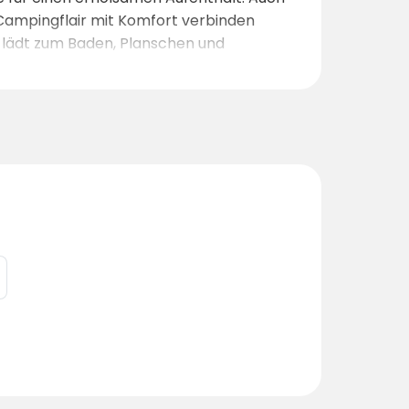
e Campingflair mit Komfort verbinden
 lädt zum Baden, Planschen und
immen, Angeln, Radfahren, Wandern
urlaube
als auch für
egten Stellplätzen, einer familiären