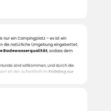
ls nur ein Campingplatz – es ist ein
 in die natürliche Umgebung eingebettet.
e Badewasserqualität
, sodass dem
n. Hunde sind willkommen, und durch die
rt ist der Aufenthalt im
Frühling zur
 wenn die umliegenden Wälder in warmen
 Anlage durch ihre
Ruhe und
 Egal ob Aktivurlaub oder Entspannung
 und erholsam
.