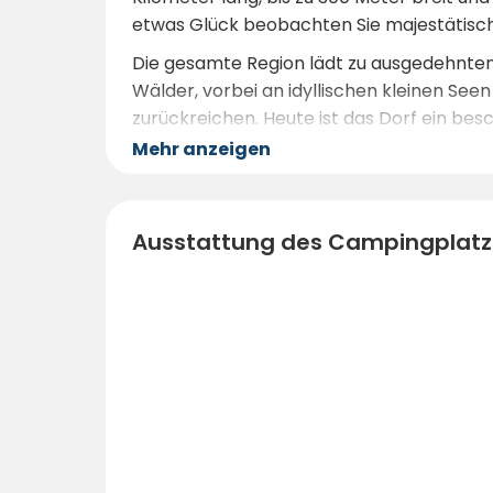
etwas Glück beobachten Sie majestätis
Die gesamte Region lädt zu ausgedehnte
Wälder, vorbei an idyllischen kleinen See
zurückreichen. Heute ist das Dorf ein be
Mehr anzeigen
Zudem bietet die Region beste
Angelbed
zahlreichen kleinen Waldseen rund um di
Seenplatte
ist wie gemacht für alle, di
Ausstattung des Campingplatz