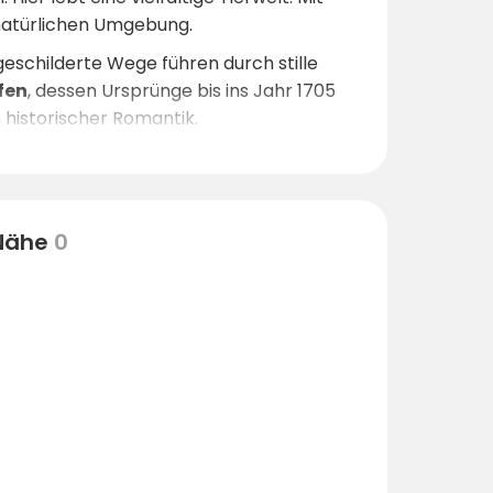
r natürlichen Umgebung.
geschilderte Wege führen durch stille
fen
, dessen Ursprünge bis ins Jahr 1705
 historischer Romantik.
ie Ruhe genießt, findet an den
nd Kraft tanken. Die
Mecklenburgische
mus.
 Nähe
0