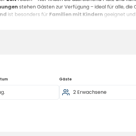
nungen
stehen Gästen zur Verfügung – ideal für alle, di
and
ist besonders für
Familien mit Kindern
geeignet und
re Auszeit ganz individuell gestalten – sei es beim
Schw
ngoase Waldsee ist ein Rückzugsort, der sowohl für
Kurz
t. Hier steht das Naturerlebnis im Mittelpunkt – mit gepfl
e.
atum
Gäste