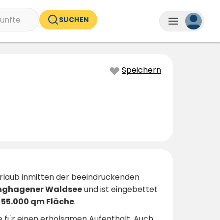
ünfte
SUCHEN
Speichern
rlaub inmitten der beeindruckenden
nghagener Waldsee
und ist eingebettet
d
55.000 qm Fläche
.
he für einen erholsamen Aufenthalt. Auch