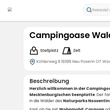
Reiseziel 
Campingoase Wal
Stellplatz
Zelt
Köhlerweg 9
19399 Neu Poserin OT Wo
Beschreibung
Herzlich willkommen in der Camping
Mecklenburgischen Seenplatte
. Der f
in die Wälder des
Naturparks Nossentin
Egal, ob Sie mit
Wohnmobil
,
Caravan
od