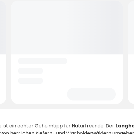
st ein echter Geheimtipp für Naturfreunde. Der
Langha
d von herrlichen Kiefern- und Wacholderwäldern umgeben. Hi