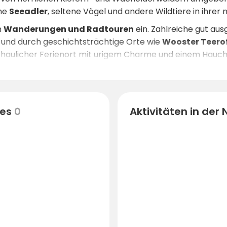
che
Seeadler
, seltene Vögel und andere Wildtiere in ihre
n
Wanderungen und Radtouren
ein. Zahlreiche gut aus
n und durch geschichtsträchtige Orte wie
Wooster Teero
schaulicher Ferienort mit urigem Charme und einem Hauch
ingungen
für Hecht, Barsch, Wels und mehr. Wer lieber d
e Campingoase viele ungestörte Plätze zum Abschalten u
e Natur hautnah erleben wollen – fernab vom Massentouris
es
0
Aktivitäten in der