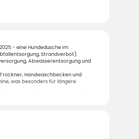
 2025 - eine Hundedusche im
Abfallentsorgung, Strandverbot).
erversorgung, Abwasserentsorgung und
d Trockner, Handwaschbecken und
ine, was besonders für längere
Restaurant mit Biergarten - allerdings
mmenstaad für Supermarktbedarf) sind
atten, Privatsphäre und ein ruhiges,
kundung der Region.