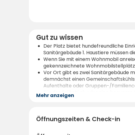
Gut zu wissen
Der Platz bietet hundefreundliche Ein
Sanitärgebäude 1. Haustiere müssen die
Wenn Sie mit einem Wohnmobil anreise
gekennzeichnete Wohnmobilstellplätz
Vor Ort gibt es zwei Sanitärgebäude
demnächst einen Gemeinschaftskühlsch
Aufenthalte oder Gruppen-/Familienca
Für das Frühstück oder eine bequeme Ma
Mehr anzeigen
wird das Restaurant extern betrieben.
Für die Einkäufe des täglichen Lebens
leicht zu erreichen.
Öffnungszeiten & Check-in
Das teilweise terrassenförmig angele
grünes Ambiente - ideal zum Entspann