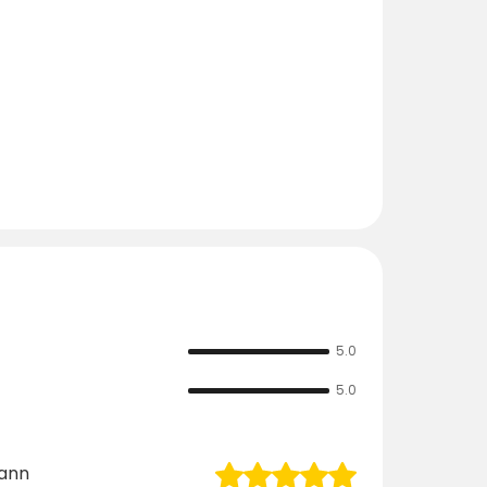
5.0
5.0
ann