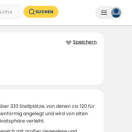
ünfte
SUCHEN
Speichern
er 333 Stellplätze, von denen ca. 120 für
senförmig angelegt und wird von alten
vatsphäre verleiht.
ereich mit großer Liegewiese und