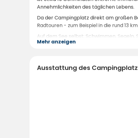
Annehmlichkeiten des täglichen Lebens.
Da der Campingplatz direkt am großen Bo
Radtouren - zum Beispiel in die rund 13 km
Auf dem See selbst: Schwimmen, Segeln, 
Mehr anzeigen
vom Platz aus leicht zu erreichen. Für e
bringen Ihnen die regionale Kultur, die 
Nahegelegene Städte wie Meersburg oder K
Ausstattung des Campingplatz
macht Schloss Kirchberg zu einem ideale
charmante historische Städte rund um de