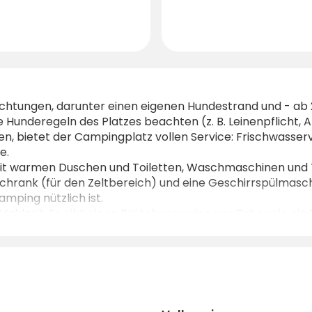
richtungen, darunter einen eigenen Hundestrand und - ab
 Hunderegeln des Platzes beachten (z. B. Leinenpflicht, 
n, bietet der Campingplatz vollen Service: Frischwass
e.
 mit warmen Duschen und Toiletten, Waschmaschinen un
rank (für den Zeltbereich) und eine Geschirrspülmasch
mping nützlich ist.
hlzeit: Es gibt einen Brötchenservice vor Ort sowie ein 
: Die nahe gelegenen Dörfer (Hagnau für kleine Läden; I
gte, von Bäumen und Hecken umgebene Gelände bietet Sch
en nach einem Tag auf dem Rad, im Boot oder bei der Er