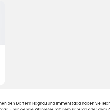
hen den Dörfern Hagnau und Immenstaad haben Sie leich
taad - nur wenige Kilometer mit dem Fahrrad oder dem A