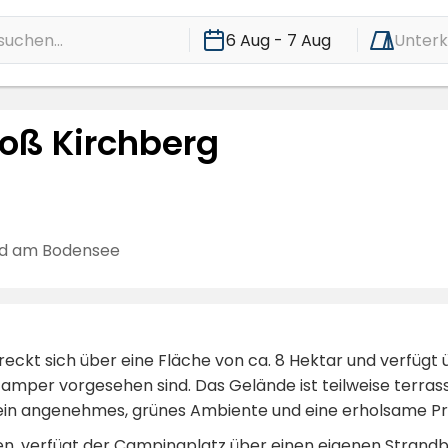
suchen...
6 Aug - 7 Aug
Unterk
oß Kirchberg
d am Bodensee
ckt sich über eine Fläche von ca. 8 Hektar und verfügt üb
mper vorgesehen sind. Das Gelände ist teilweise terras
in angenehmes, grünes Ambiente und eine erholsame Pri
n, verfügt der Campingplatz über einen eigenen Strandb