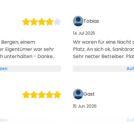
Tobias
14 Jul 2025
 Bergen, einem
Wir waren für eine Nacht
Der Eigentümer war sehr
Platz. An sich ok, Sanitä
sch unterhalten - Danke
Sehr netter Betreiber. Plat
super modern (ich schließe
tzen
Auf
oviert ja zu Hause auch
er & top gepflegt! Wir
rundum wohl gefühlt!
Gast
15 Jun 2026
tzen
Auf