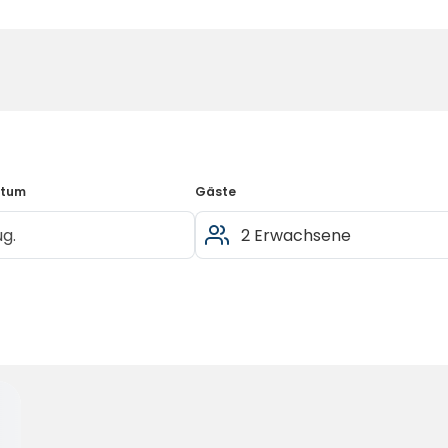
atum
Gäste