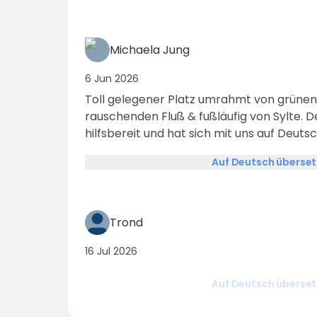
Michaela Jung
6 Jun 2026
Toll gelegener Platz umrahmt von grünen
rauschenden Fluß & fußläufig von Sylte. 
hilfsbereit und hat sich mit uns auf Deut
dafür 😉! Die Sanitär-Anlagen sind nicht 
Auf Deutsch überse
mich einer vorigen Bewertung an: man ren
nicht alle paar Jahre das Bad), aber saub
waren mit unserm WoMo da & haben uns 
Trond
16 Jul 2026
Auf Deutsch überse