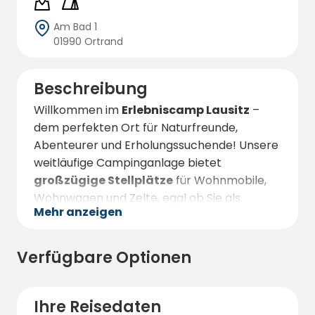
Am Bad 1
01990 Ortrand
Beschreibung
Willkommen im
Erlebniscamp Lausitz
–
dem perfekten Ort für Naturfreunde,
Abenteurer und Erholungssuchende! Unsere
weitläufige Campinganlage bietet
großzügige Stellplätze
für Wohnmobile,
Wohnwagen und Zelte, egal ob Sie als
Mehr anzeigen
Kurzzeitcamper oder Dauercamper
anreisen. Wählen Sie zwischen sonnigen
oder schattigen Plätzen und genießen Sie
Verfügbare Optionen
eine entspannte Zeit inmitten der
idyllischen Natur der Lausitz
. Alternativ
können Sie auch in unserer Pension
Ihre Reisedaten