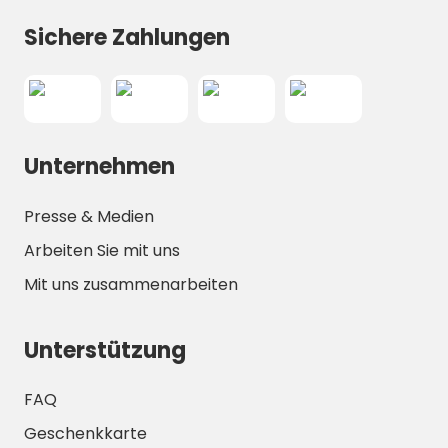
Packen Sie Ihre Sachen, buchen Sie noch
Sichere Zahlungen
heute Ihren Urlaub und freuen Sie sich auf
Natur, Abenteuer und pure Entspannung
im Erlebniscamp Lausitz!
Unternehmen
Presse & Medien
Arbeiten Sie mit uns
Mit uns zusammenarbeiten
Unterstützung
FAQ
Geschenkkarte