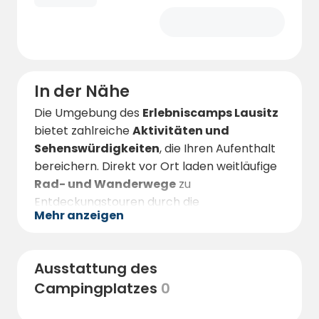
In der Nähe
Die Umgebung des
Erlebniscamps Lausitz
bietet zahlreiche
Aktivitäten und
Sehenswürdigkeiten
, die Ihren Aufenthalt
bereichern. Direkt vor Ort laden weitläufige
Rad- und Wanderwege
zu
Entdeckungstouren durch die
Mehr anzeigen
beeindruckende Naturlandschaft ein. Die
Lausitzer Seenlandschaft
, die nur wenige
Kilometer entfernt liegt, ist ideal für
Ausstattung des
Wassersportarten wie
Schwimmen,
Campingplatzes
0
Segeln, Kanufahren und Stand-up-
Paddling
.