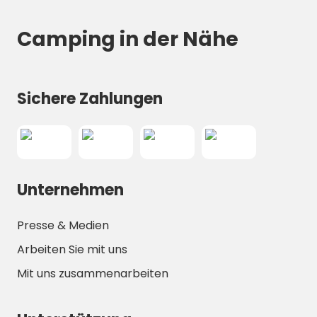
inspiriert zu sein und sich der Welt um Sie
herum ein wenig mehr verbunden zu fühlen.
Camping in der Nähe
Sichere Zahlungen
Unternehmen
Presse & Medien
Arbeiten Sie mit uns
Mit uns zusammenarbeiten