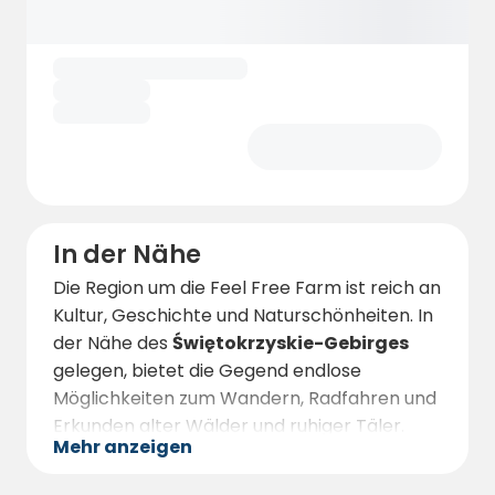
Sternenhimmel. Ganz gleich, ob Sie allein, zu
zweit oder mit der Familie unterwegs sind,
auf der Feel Free Farm geht es um
Entschleunigung und die Rückverbindung zur
Natur - und zu sich selbst.
In der Nähe
Die Region um die Feel Free Farm ist reich an
Kultur, Geschichte und Naturschönheiten. In
der Nähe des
Świętokrzyskie-Gebirges
gelegen, bietet die Gegend endlose
Möglichkeiten zum Wandern, Radfahren und
Erkunden alter Wälder und ruhiger Täler.
Mehr anzeigen
Wanderwege wie der
Czarny Szlak
oder
der
Green Vistula Trail
eignen sich