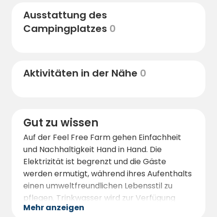
hervorragend für Tagesausflüge oder
Ausstattung des
malerische Spaziergänge durch geschützte
Campingplatzes
0
Landschaften.
Nur eine kurze Autofahrt entfernt liegt
Kielce
, eine lebendige Stadt mit Museen,
Restaurants und Einkaufsmöglichkeiten.
Aktivitäten in der Nähe
0
Wenn Sie etwas Historisches erleben
möchten, besuchen Sie das
Kloster Święty
Krzyż
oder die berühmte
prähistorische
Feuersteinmine Krzemionki
, die zum
Gut zu wissen
UNESCO-Weltkulturerbe gehört.
Auf der Feel Free Farm gehen Einfachheit
Kunstliebhaber werden in den nahe
und Nachhaltigkeit Hand in Hand. Die
gelegenen Dörfern Galerien und Geschäfte
Elektrizität ist begrenzt und die Gäste
für Volkskunst entdecken.
werden ermutigt, während ihres Aufenthalts
Und wenn Sie zum Bauernhof zurückkehren,
einen umweltfreundlichen Lebensstil zu
erwarten Sie ein Lagerfeuer, lokaler Wein
pflegen. Trinkwasser wird zur Verfügung
Mehr anzeigen
und ein Himmel voller Sterne.
gestellt und grundlegende Dinge können vor