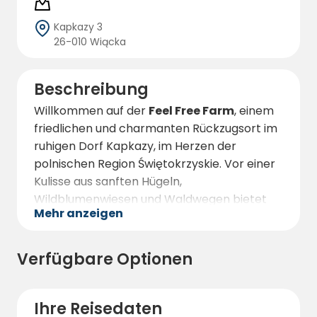
Kapkazy 3
26-010 Wiącka
Beschreibung
Willkommen auf der
Feel Free Farm
, einem
friedlichen und charmanten Rückzugsort im
ruhigen Dorf Kapkazy, im Herzen der
polnischen Region Świętokrzyskie. Vor einer
Kulisse aus sanften Hügeln,
Wildblumenwiesen und Waldwegen bietet
Mehr anzeigen
der Bauernhof eine gemütliche und
entspannte Umgebung für Camper,
Naturliebhaber und diejenigen, die wirklich
Verfügbare Optionen
abschalten wollen.
Der Campingplatz ist Teil eines kleinen,
Ihre Reisedaten
familiengeführten ökologischen Bauernhofs,