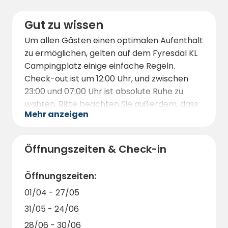
Möglichkeiten zum Kajakfahren und Angeln.
Gut zu wissen
Geschichtsinteressierte können das
Fyresdaler Dorfmuseum besuchen, das
Um allen Gästen einen optimalen Aufenthalt
Einblicke in die lokale Kultur und Tradition
zu ermöglichen, gelten auf dem Fyresdal KL
bietet. Wer es etwas abenteuerlicher mag,
Campingplatz einige einfache Regeln.
kann die BMX-Strecke ausprobieren oder an
Check-out ist um 12:00 Uhr, und zwischen
organisierten Outdoor-Aktivitäten wie
23:00 und 07:00 Uhr ist absolute Ruhe zu
Klettern oder Kanutouren teilnehmen.
wahren. Bitte beachten Sie außerdem, dass
Mehr anzeigen
aus Brandschutzgründen ein
Mindestabstand von vier Metern zwischen
den einzelnen Wohneinheiten eingehalten
Öffnungszeiten & Check-in
werden muss.
Der Campingplatz dankt allen Gästen
Öffnungszeiten:
herzlich dafür, ihren Müll in den
01/04 - 27/05
bereitgestellten Behältern zu entsorgen.
31/05 - 24/06
Dies trägt dazu bei, die schöne Natur rund
um den Campingplatz zu erhalten und allen
28/06 - 30/06