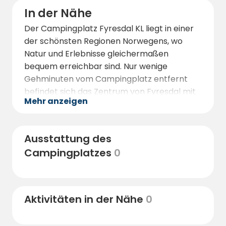
In der Nähe
Der Campingplatz Fyresdal KL liegt in einer
der schönsten Regionen Norwegens, wo
Natur und Erlebnisse gleichermaßen
bequem erreichbar sind. Nur wenige
Gehminuten vom Campingplatz entfernt
befindet sich das Zentrum von Fyresdal mit
Mehr anzeigen
Geschäften, Restaurants und Cafés – ideal
für eine Stärkung oder den Einkauf von
Lebensmitteln und anderen Dingen des
Ausstattung des
täglichen Bedarfs.
Campingplatzes
0
Die Gegend bietet vielfältige
Freizeitmöglichkeiten. Erkunden Sie die
wunderschönen Wanderwege in der
Umgebung zu Fuß oder mit dem Fahrrad.
Aktivitäten in der Nähe
0
Wassersportbegeisterte finden in der Nähe
mehrere tolle Badestellen sowie