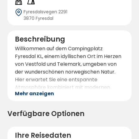
Fyresdalsvegen 2291
3870 Fyresdal
Beschreibung
Willkommen auf dem Campingplatz
Fyresdal KL, einem idyllischen Ort im Herzen
von Vestfold und Telemark, umgeben von
der wunderschönen norwegischen Natur.
Hier erwartet Sie eine entspannte
Atmosphäre kombiniert mit modernen
Mehr anzeigen
Annehmlichkeiten – perfekt für Familien,
Paare und abenteuerlustige Camper.
Verfügbare Optionen
Der Campingplatz bietet gute Stellplätze für
Wohnmobile, Wohnwagen und Zelte mit
ausreichend Platz für Privatsphäre und
Ihre Reisedaten
Komfort. Hier finden Sie ein sauberes und