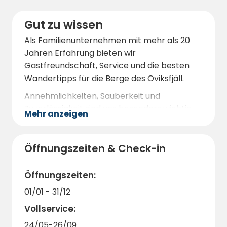
die nordschwedische Natur und absolute
Ruhe der Umgebung auf sich wirken lassen.
Gut zu wissen
Weitere Tourenbeschreibungen, auch für
Als Familienunternehmen mit mehr als 20
Moutainbiketouren, sind vor Ort erhältlich.
Jahren Erfahrung bieten wir
Für Angelfreunde gibt es in den Seen und
Gastfreundschaft, Service und die besten
Bächen der Region zahlreiche Möglichkeiten,
Wandertipps für die Berge des Oviksfjäll.
Forellen, Saiblinge, Hechte und Äschen zu
Annehmlichkeiten, Sauberkeit und
fangen.
Zuverlässigkeit sind uns besonders wichtig.
Mehr anzeigen
Gerne beantworten wir weitere Fragen und
nehmen Feedback jederzeit entgegen.
Öffnungszeiten & Check-in
Öffnungszeiten:
01/01 - 31/12
Vollservice:
24/05-26/09