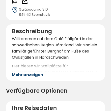
Galåbodarna 810
845 62 Svenstavik
Beschreibung
Willkommen auf dem Galå Fjällgård in der
schwedischen Region Jämtland. Wir sind ein
familiär geführter Berghof am Fuße des
Oviksfjällen in Nordschweden.
Hier bieten wir Stellplätze für
Campingfahrzeuge und feste Unterkünfte in
Mehr anzeigen
Ferienhäusern an. In einzigartiger
naturnaher Umgebung finden Sie vier
Verfügbare Optionen
charmante Blockhäuser mit Vollausstattung
- eigenes Bad, eine Küche und in den
größeren Hütten sogar eine Sauna.
Ihre Reisedaten