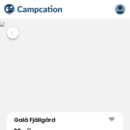
Galå Fjällgård