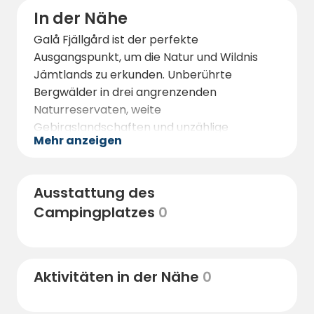
In der Nähe
Galå Fjällgård ist der perfekte
Ausgangspunkt, um die Natur und Wildnis
Jämtlands zu erkunden. Unberührte
Bergwälder in drei angrenzenden
Naturreservaten, weite
Gebirgslandschaften und unzählige
Mehr anzeigen
Outdooraktivitäten, wie Wandern, Radfahren
oder Mountainbiken sowie Angeln erwarten
Sie.
Ausstattung des
Am Galå Fjällgård beginnen die
Campingplatzes
0
Wanderwege direkt vom Platz aus: die
Naturpfade (Naturstig) Old-Forest-Trail und
Galå-River-Trail am rauschenden
Gebirgsfluss Galån verlaufen durch
Aktivitäten in der Nähe
0
einzigartigen, schwedischen bergnahen
Urwald. Hier können Sie auf kurzen Pfaden