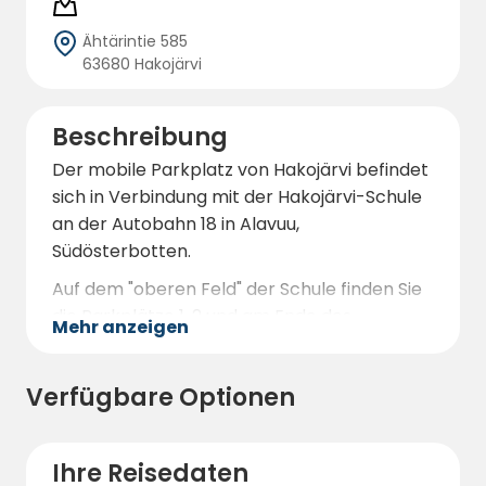
Ähtärintie 585
63680 Hakojärvi
Beschreibung
Der mobile Parkplatz von Hakojärvi befindet
sich in Verbindung mit der Hakojärvi-Schule
an der Autobahn 18 in Alavuu,
Südösterbotten.
Auf dem "oberen Feld" der Schule finden Sie
die Parkplätze 1, 2 und am Ende des
Mehr anzeigen
Schulgebäudes und auf dem "unteren Feld"
der Schule finden Sie die Parkplätze 3 & 4.
Verfügbare Optionen
Ihre Reisedaten