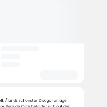
lf, Ålands schönster Discgolfanlage,
os Seaside Café befindet sich auf der