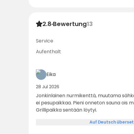
2.8
·
Bewertung
13
Service
Aufenthalt
Eika
28 Jul 2026
Jonkinlainen nurmikenttä, muutama sähkötolppa, huussi. Ei suihkua,
ei pesupaikkaa. Pieni onneton sauna ois m
Grillipaikka sentään löytyi.
Auf Deutsch überse