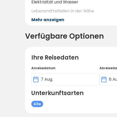
Elektrizität und Wasser
Lebensmittelladen in der Nähe
Mehr anzeigen
Holzofen-Sauna mit Steg am Abend ist m
Mülltrennung und Entwässerung
Verfügbare Optionen
Ihre Reisedaten
Anreisedatum
Abreised
Unterkunftsarten
Alle