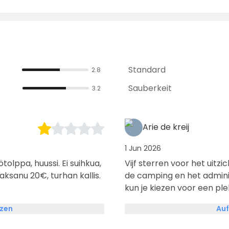
Standard
2.8
Sauberkeit
3.2
Arie de kreij
1 Jun 2026
Vijf sterren voor het uitz
aksanu 20€, turhan kallis.
de camping en het admini
kun je kiezen voor een plek
Dat kost dan €29 !! In de 
tzen
Auf
douches zijn. Nou niet ho
en in de andere hoek kun j