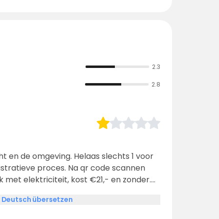
2.3
2.8
icht en de omgeving. Helaas slechts 1 voor
stratieve proces. Na qr code scannen
 met elektriciteit, kost €21,- en zonder.
beschrijving in diverse apps staat dat er
 Deutsch übersetzen
or. In een hoek hangt een drinkwaterslang
e je campertoilet legen. Dat is het. We