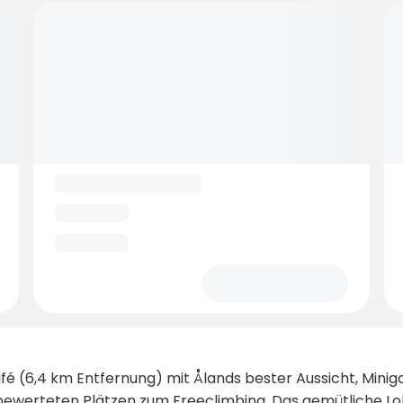
fé (6,4 km Entfernung) mit Ålands bester Aussicht, Minigo
 bewerteten Plätzen zum Freeclimbing. Das gemütliche Lol