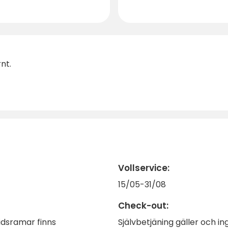
nt.
Vollservice:
15/05-31/08
Check-out:
idsramar finns
Självbetjäning gäller och i