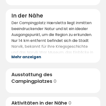
In der Nähe
Der Campingplatz Hærsletta liegt inmitten
beeindruckender Natur und ist ein idealer
Ausgangspunkt, um die Region zu erkunden.
Nur 14 km entfernt befindet sich die Stadt
Narvik, bekannt für ihre Kriegsgeschichte
und das Narvik War Museum, das Einblicke in
Mehr anzeigen
die wichtige Rolle der Region im Zweiten
Weltkrieg bietet. Die Stadt verfügt
außerdem über Restaurants, Geschäfte und
Ausstattung des
weitere Annehmlichkeiten.
Campingplatzes
0
Für Naturliebhaber bietet die Gegend
zahlreiche Möglichkeiten. Fahren Sie mit der
Narvikfjellet-Gondel und genießen Sie die
spektakuläre Aussicht auf den Fjord und die
Aktivitäten in der Nähe
0