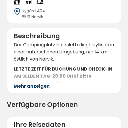
Nygård 404
8519 Narvik
Beschreibung
Der Campingplatz Hærsletta liegt idyllisch in
einer naturschönen Umgebung, nur 14 km
östlich von Narvik.
LETZTE ZEIT FÜR BUCHUNG UND CHECK-IN
AM SELBEN TAG: 20:00 UHR! Bitte
respektieren Sie dies.
Mehr anzeigen
Der Campingplatz bietet einfache
Einrichtungen, darunter ein Sanitärgebäude
Verfügbare Optionen
mit Duschen und Toiletten sowie
Kücheneinrichtungen. Es gibt Stellplätze für
Wohnmobile und Wohnwagen, alle mit
Ihre Reisedaten