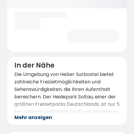
In der Nähe
Die Umgebung von Heber Surbostel bietet
zahlreiche Freizeitmöglichkeiten und
Sehenswürdigkeiten, die Ihren Aufenthalt
bereichern. Der Heidepark Soltau, einer der
größten Freizeitparks Deutschlands, ist nur 5
km entfernt und bietet Spaß und Abenteuer
Mehr anzeigen
für die ganze Familie.
Für Naturfreunde ist das Pietzmoor ein