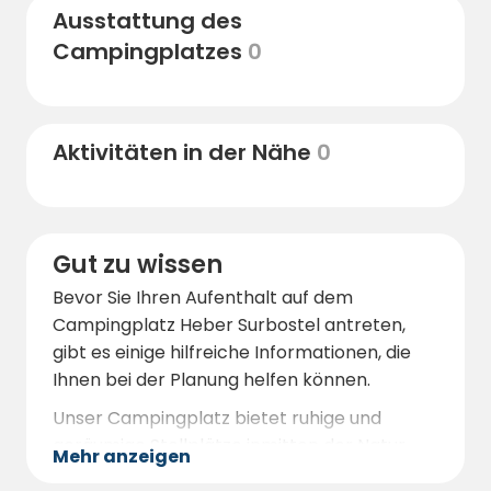
absolutes Muss. Dieses beeindruckende
Ausstattung des
Moorgebiet ist nur 3 km entfernt und bietet
Campingplatzes
0
einzigartige Wanderwege durch die
faszinierende Landschaft der Lüneburger
Heide.
Aktivitäten in der Nähe
0
Die Heideflächen, die in nur 3 km Entfernung
beginnen, sind ideal für ausgedehnte
Wanderungen und Radtouren. Hier können
Sie die typische Heidelandschaft mit ihrer
Gut zu wissen
vielfältigen Flora und Fauna entdecken.
Bevor Sie Ihren Aufenthalt auf dem
Der Jakobsweg, der direkt an unserem
Campingplatz Heber Surbostel antreten,
Campingplatz vorbeiführt, lädt zu
gibt es einige hilfreiche Informationen, die
spirituellen und erholsamen Wanderungen
Ihnen bei der Planung helfen können.
ein.
Unser Campingplatz bietet ruhige und
In den nahegelegenen Städten
geräumige Stellplätze inmitten der Natur.
Schneverdingen und Soltau finden Sie eine
Mehr anzeigen
Der Standort am Jakobsweg macht ihn ideal
Vielzahl von Restaurants, Bars und