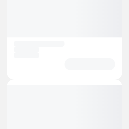
nur 2 km erreichbar ist. Hier können Sie
frische Backwaren und regionale
Spezialitäten genießen. Ein Hofladen in
Hillern ist nur 800 m entfernt. In den
nahegelegenen Städten Schneverdingen,
Neuenkirchen und Soltau finden Sie zudem
verschiedene Schwimmbäder und
Badeseen, die an heißen Sommertagen für
Abkühlung sorgen.