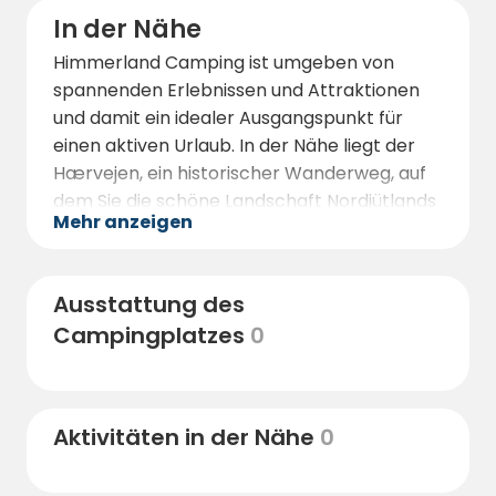
In der Nähe
Himmerland Camping ist umgeben von
spannenden Erlebnissen und Attraktionen
und damit ein idealer Ausgangspunkt für
einen aktiven Urlaub. In der Nähe liegt der
Hærvejen, ein historischer Wanderweg, auf
dem Sie die schöne Landschaft Nordjütlands
Mehr anzeigen
zu Fuß oder mit dem Fahrrad erleben
können.
Für Tierliebhaber und Familien mit Kindern
Ausstattung des
ist der Zoo von Aalborg ein ideales Ziel, wo
Campingplatzes
0
man exotische Tiere aus aller Welt hautnah
erleben kann. Wenn Sie in die Geschichte
Dänemarks eintauchen möchten, ist die
Wikingerburg Fyrkat eine faszinierende
Aktivitäten in der Nähe
0
Attraktion, in der Sie authentische
Wikingerbauten erleben und mehr über die