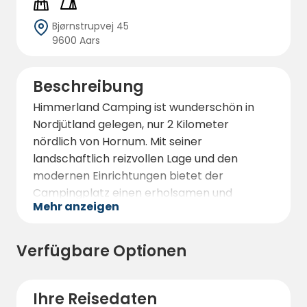
Bjørnstrupvej 45
9600 Aars
Beschreibung
Himmerland Camping ist wunderschön in
Nordjütland gelegen, nur 2 Kilometer
nördlich von Hornum. Mit seiner
landschaftlich reizvollen Lage und den
modernen Einrichtungen bietet der
Campingplatz einen erholsamen und
Mehr anzeigen
erlebnisreichen Urlaub für Familien, Paare
und Alleinreisende gleichermaßen. Der
Campingplatz verfügt über 80 geräumige
Verfügbare Optionen
Stellplätze, die je nach Vorliebe viel
Schatten, Sonne oder Privatsphäre bieten.
Ihre Reisedaten
Der Campingplatz verfügt über alles, was Sie