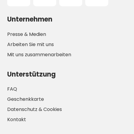
Kleidung für sonnige und kühle Tage
einpacken. Vergessen Sie nicht Ihre
Unternehmen
Badesachen, wenn Sie den Pool genießen
oder im Fjord baden möchten.
Presse & Medien
Himmerland Camping ist der perfekte Ort
Arbeiten Sie mit uns
für Entspannung und Abenteuer. Mit seiner
Mit uns zusammenarbeiten
landschaftlich reizvollen Lage, den
modernen Einrichtungen und der Nähe zu
spannenden Erlebnissen ist er die beste
Unterstützung
Wahl für einen unvergesslichen Urlaub in
Nordjütland.
FAQ
Geschenkkarte
Datenschutz & Cookies
Kontakt