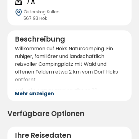
Österskog Kullen
567 93 Hok
Beschreibung
Willkommen auf Hoks Naturcamping. Ein
ruhiger, familiärer und landschaftlich
reizvoller Campingplatz mit Wald und
offenen Feldern etwa 2 km vom Dorf Hoks
entfernt.
Auf Hoks Naturcamping gibt es 30
Mehr anzeigen
Stellplätze für Wohnwagen mit
Stromanschluss sowie 11 Hütten mit 4-6
Verfügbare Optionen
Betten, die komplett mit Toilette, Dusche,
Herd, Küche, Mikrowelle, Wasserkocher und
Kaffeemaschine ausgestattet sind. In den
Ihre Reisedaten
Hütten gibt es auch einen Fernseher, wenn