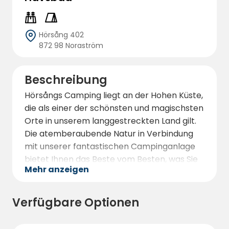
Hörsång 402
872 98 Noraström
Beschreibung
Hörsångs Camping liegt an der Hohen Küste,
die als einer der schönsten und magischsten
Orte in unserem langgestreckten Land gilt.
Die atemberaubende Natur in Verbindung
mit unserer fantastischen Campinganlage
bietet Ihnen das Beste vom Besten, was Sie
Mehr anzeigen
sich wünschen können.
Wir haben auch 15 Liegeplätze mit
Verfügbare Optionen
Stromanschluss! Bei uns können Sie sowohl
im Wohnwagen, Wohnmobil, Zelt als auch im
Ferienhaus übernachten.