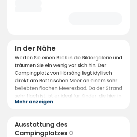
In der Nähe
Werfen Sie einen Blick in die Bildergalerie und
träumen Sie ein wenig vor sich hin. Der
Campingplatz von Hörsång liegt idyllisch
direkt am Bottnischen Meer an einem sehr
beliebten flachen Meeresbad. Da der Strand
sehr flach ist, ist er ideal für Kinder, die hier in
Mehr anzeigen
einer sicheren Umgebung schwimmen und
spielen können. Hier sind wir auch von wilder
Natur umgeben, die in der ganzen Gegend
Ausstattung des
Ruhe ausstrahlt.
Campingplatzes
0