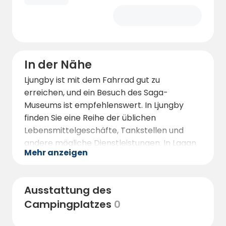
In der Nähe
Ljungby ist mit dem Fahrrad gut zu
erreichen, und ein Besuch des Saga-
Museums ist empfehlenswert. In Ljungby
finden Sie eine Reihe der üblichen
Lebensmittelgeschäfte, Tankstellen und
andere mögliche Dienstleistungen. In Lagan
Mehr anzeigen
gibt es außerdem eine gut sortierte ICA
Nära, eine Tankstelle und eine WiMA Fritid
mit Werkstatt für Wohnmobile und
Ausstattung des
Wohnwagen.
Campingplatzes
0
Im Hofladen gibt es viele Produkte aus der
Region zu kaufen.