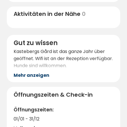
Die Gegend um Kastebergs Gård eignet sich
Aktivitäten in der Nähe
0
auch zur Vogelbeobachtung und bietet
schöne Wanderwege mit guten
Möglichkeiten zur Tierbeobachtung.
Gut zu wissen
Kastebergs Gård ist das ganze Jahr über
geöffnet. Wifi ist an der Rezeption verfügbar.
Hunde sind willkommen.
Mehr anzeigen
Öffnungszeiten & Check-in
Öffnungszeiten:
01/01 - 31/12