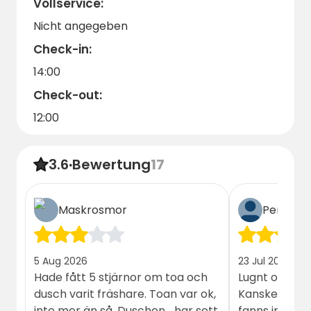
Vollservice:
Nicht angegeben
Check-in:
14:00
Check-out:
12:00
3.6
·
Bewertung
17
Maskrosmor
Per-Åke
5 Aug 2026
23 Jul 2026
Hade fått 5 stjärnor om toa och
Lugnt o fridful
dusch varit fräshare. Toan var ok,
Kanske en til
inte mer än så. Duschen... har sett
fanns inget t