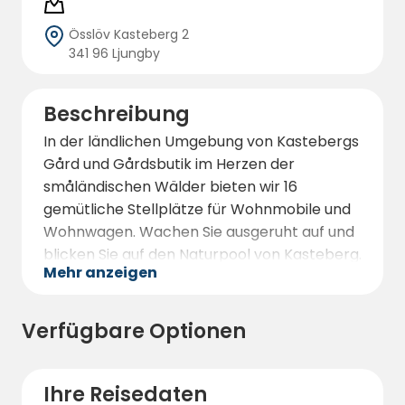
Össlöv Kasteberg 2
341 96 Ljungby
Beschreibung
In der ländlichen Umgebung von Kastebergs
Gård und Gårdsbutik im Herzen der
småländischen Wälder bieten wir 16
gemütliche Stellplätze für Wohnmobile und
Wohnwagen. Wachen Sie ausgeruht auf und
blicken Sie auf den Naturpool von Kasteberg.
Mehr anzeigen
Der Naturpool des Hofes wird mit Wasser
aus dem Wald, dem Untergrund und dem
Himmel gefüllt. Ein schöner Ort, an dem Sie
Verfügbare Optionen
den Alltag auf einem schwedischen
Bauernhof genießen können. Riechen Sie das
frisch gemähte Heu, wandern Sie durch den
Ihre Reisedaten